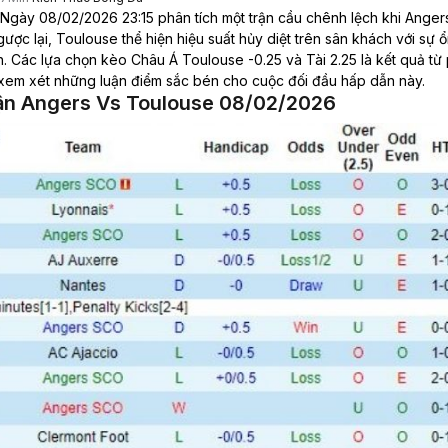
Ngày 08/02/2026 23:15 phân tích một trận cầu chênh lệch khi Anger
ợc lại, Toulouse thể hiện hiệu suất hủy diệt trên sân khách với sự ổ
h. Các lựa chọn kèo Châu Á Toulouse -0.25 và Tài 2.25 là kết quả từ 
xem xét những luận điểm sắc bén cho cuộc đối đầu hấp dẫn này.
ận Angers Vs Toulouse 08/02/2026