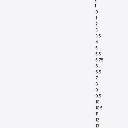
-1
+0
+1
+2
+3
+3.5
+4
+5
+5.5
+5.75
+6
+6.5
+7
+8
+9
+9.5
+10
+10.5
+11
+12
+13