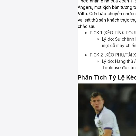
Theo nhận định của Jean-Pier
Angers, một kịch bản tương 
Villa
. Cơn bão chuyển nhượng
vai sát thủ sân khách thực t
chắc sau:
PICK 1 (KÈO TÍN): TOUL
Lý do:
Sự chênh l
một cỗ máy chiến
PICK 2 (KÈO PHỤ/TÀI XỈ
Lý do:
Hàng thủ A
Toulouse đủ sức 
Phân Tích Tỷ Lệ Kè