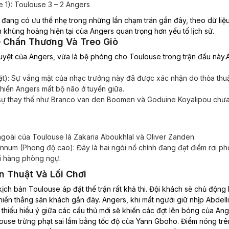
 1): Toulouse 3 – 2 Angers
đang có ưu thế nhẹ trong những lần chạm trán gần đây, theo dữ liệu
 khủng hoảng hiện tại của Angers quan trọng hơn yếu tố lịch sử.
– Chấn Thương Và Treo Giò
huyệt của Angers, vừa là bệ phóng cho Toulouse trong trận đấu này
ặt): Sự vắng mặt của nhạc trưởng này đã được xác nhận do thỏa th
khiến Angers mất bộ não ở tuyến giữa.
c sự thay thế như Branco van den Boomen và Goduine Koyalipou chưa
ngoài của Toulouse là Zakaria Aboukhlal và Oliver Zanden.
num (Phong độ cao): Đây là hai ngòi nổ chính đang đạt điểm rơi ph
i hàng phòng ngự.
n Thuật Và Lối Chơi
 kịch bản Toulouse áp đặt thế trận rất khả thi. Đội khách sẽ chủ động
hiến thắng sân khách gần đây. Angers, khi mất người giữ nhịp Abdelli
 thiếu hiểu ý giữa các cầu thủ mới sẽ khiến các đợt lên bóng của Ang
louse trừng phạt sai lầm bằng tốc độ của Yann Gboho. Điểm nóng trê