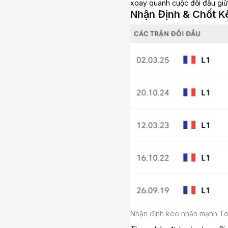
xoay quanh cuộc đối đầu giữ
Nhận Định & Chốt K
Nhận định kèo nhấn mạnh Tou