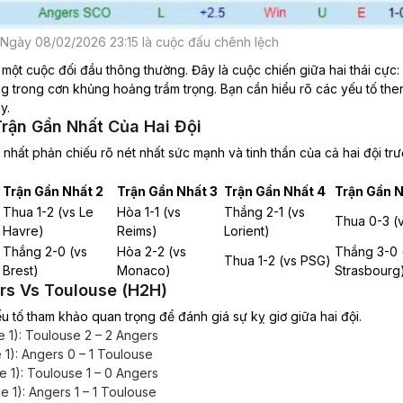
Ngày 08/02/2026 23:15 là cuộc đấu chênh lệch
 một cuộc đối đầu thông thường. Đây là cuộc chiến giữa hai thái cực:
 trong cơn khủng hoảng trầm trọng. Bạn cần hiểu rõ các yếu tố the
y.
rận Gần Nhất Của Hai Đội
nhất phản chiếu rõ nét nhất sức mạnh và tinh thần của cả hai đội trư
Trận Gần Nhất 2
Trận Gần Nhất 3
Trận Gần Nhất 4
Trận Gần N
Thua 1-2 (vs Le
Hòa 1-1 (vs
Thắng 2-1 (vs
Thua 0-3 (
Havre)
Reims)
Lorient)
Thắng 2-0 (vs
Hòa 2-2 (vs
Thắng 3-0 
Thua 1-2 (vs PSG)
Brest)
Monaco)
Strasbourg
rs Vs Toulouse (H2H)
ếu tố tham khảo quan trọng để đánh giá sự kỵ giơ giữa hai đội.
 1): Toulouse 2 – 2 Angers
 1): Angers 0 – 1 Toulouse
 1): Toulouse 1 – 0 Angers
 1): Angers 1 – 1 Toulouse