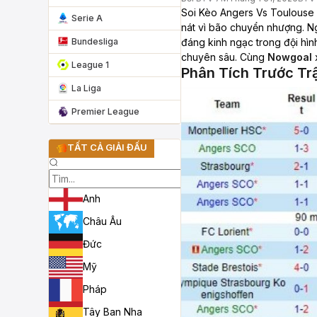
Soi Kèo Angers Vs Toulouse 
Serie A
nát vì bão chuyển nhượng. Ngư
Bundesliga
đáng kinh ngạc trong đội hìn
chuyên sâu. Cùng
Nowgoal
League 1
Phân Tích Trước Tr
La Liga
Premier League
TẤT CẢ GIẢI ĐẤU
Anh
Châu Âu
Đức
Mỹ
Pháp
Tây Ban Nha