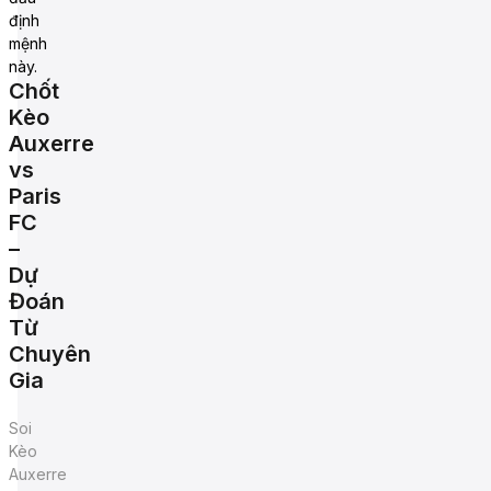
định
mệnh
này.
Chốt
Kèo
Auxerre
vs
Paris
FC
–
Dự
Đoán
Từ
Chuyên
Gia
Soi
Kèo
Auxerre