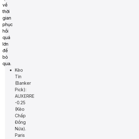
về
thời
gian
phục
hồi
quá
lớn
để
bỏ
qua.
Kèo
Tín
(Banker
Pick):
AUXERRE
-0.25
(Kèo
Chấp
Đồng
Nửa).
Paris