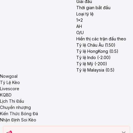
Giải đấu
Thời gian bắt đầu
Loại tỷ lệ
1x2
AH
O/U
Hiển thị các trận đấu theo
Tỷ lệ Châu Âu (1.50)
Tỷ lệ HongKong (0.5)
Tỷ lệ Indo (-2.00)
Tỷ lệ Mỹ (-200)
Tỷ lệ Malaysia (0.5)
Nowgoal
Tỷ Lệ Kèo
Livescore
KQBD
Lịch Thi Đấu
Chuyển nhượng
Kiến Thức Bóng Đá
Nhận Định Soi Kèo