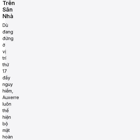
Trên
Sân
Nhà
Dù
đang
đứng
ở
vị
trí
thứ
17
đầy
nguy
hiểm,
Auxerre
luôn
thể
hiện
bộ
mặt
hoàn