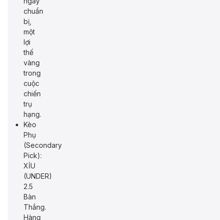
ngày
chuẩn
bị,
một
lợi
thế
vàng
trong
cuộc
chiến
trụ
hạng.
Kèo
Phụ
(Secondary
Pick):
XỈU
(UNDER)
2.5
Bàn
Thắng.
Hàng