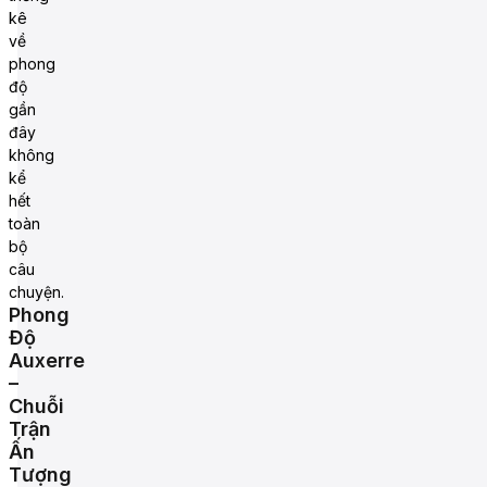
kê
về
phong
độ
gần
đây
không
kể
hết
toàn
bộ
câu
chuyện.
Phong
Độ
Auxerre
–
Chuỗi
Trận
Ấn
Tượng