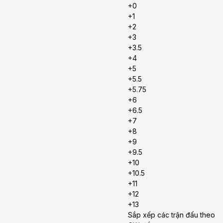
+0
+1
+2
+3
+3.5
+4
+5
+5.5
+5.75
+6
+6.5
+7
+8
+9
+9.5
+10
+10.5
+11
+12
+13
Sắp xếp các trận đấu theo