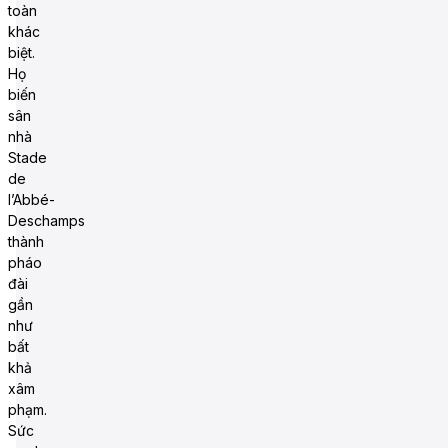
toàn
khác
biệt.
Họ
biến
sân
nhà
Stade
de
l’Abbé-
Deschamps
thành
pháo
đài
gần
như
bất
khả
xâm
phạm.
Sức