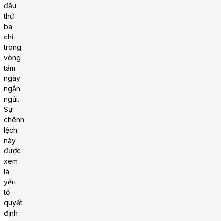
đấu
thứ
ba
chỉ
trong
vòng
tám
ngày
ngắn
ngủi.
Sự
chênh
lệch
này
được
xem
là
yếu
tố
quyết
định