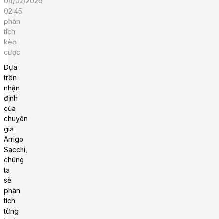
04/02/2026
02:45
phân
tích
kèo
cược
Dựa
trên
nhận
định
của
chuyên
gia
Arrigo
Sacchi,
chúng
ta
sẽ
phân
tích
từng