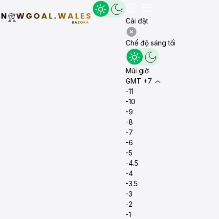
Cài đặt
Chế độ sáng tối
Múi giờ
GMT +7
-11
-10
-9
-8
-7
-6
-5
-4.5
-4
-3.5
-3
-2
-1