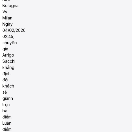
Bologna
Vs
Milan
Ngày
04/02/2026
02:45,
chuyên
gia
Arrigo
Sacchi
khẳng
định
đội
khách
sẽ
giành
trọn
ba
điểm.
Luận
điểm