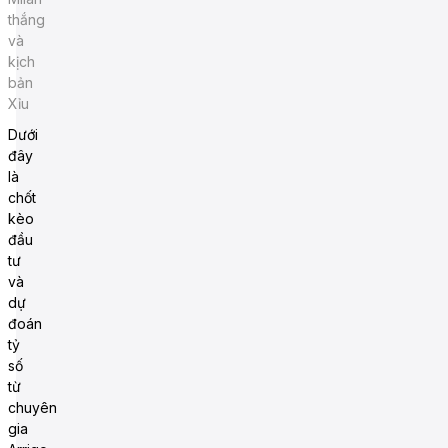
thắng
và
kịch
bản
Xỉu
Dưới
đây
là
chốt
kèo
đầu
tư
và
dự
đoán
tỷ
số
từ
chuyên
gia