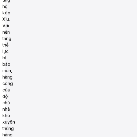
hộ
kèo
Xỉu.
Với
nền
tảng
thể
lực
bị
bào
mòn,
hàng
công
của
đội
chủ
nhà
khó
xuyên
thủng
hàng