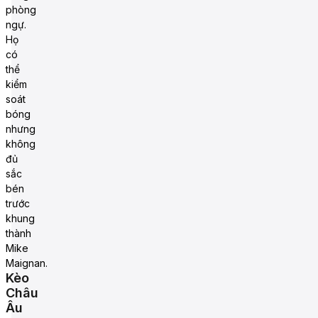
phòng
ngự.
Họ
có
thể
kiểm
soát
bóng
nhưng
không
đủ
sắc
bén
trước
khung
thành
Mike
Maignan.
Kèo
Châu
Âu