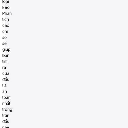
loại
kèo.
Phân
tích
các
chỉ
số
sẽ
giúp
bạn
tìm
ra
cửa
đầu
tư
an
toàn
nhất
trong
trận
đấu
này