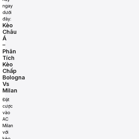
ngay
dưới
đây:
Kèo
Châu
Á
–
Phân
Tích
Kèo
Chấp
Bologna
Vs
Milan
Đặt
cược
vào
AC
Milan
với
kèo