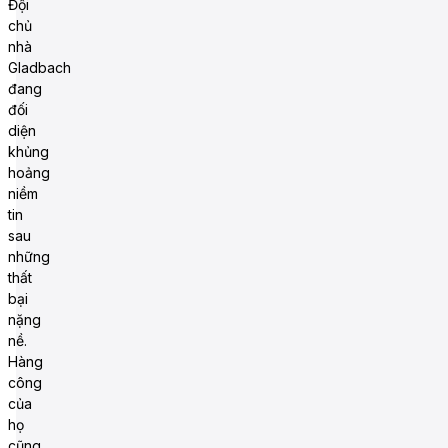
Đội
chủ
nhà
Gladbach
đang
đối
diện
khủng
hoảng
niềm
tin
sau
những
thất
bại
nặng
nề.
Hàng
công
của
họ
cũng