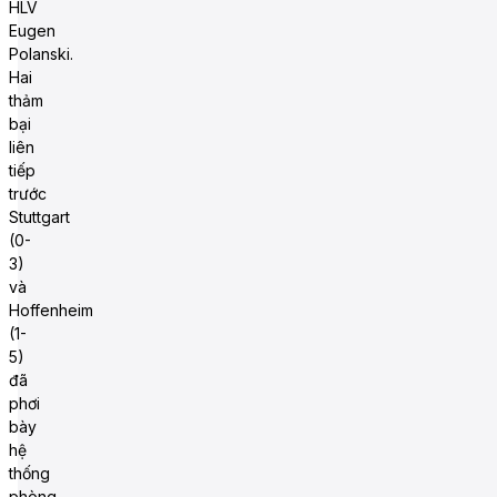
HLV
Eugen
Polanski.
Hai
thảm
bại
liên
tiếp
trước
Stuttgart
(0-
3)
và
Hoffenheim
(1-
5)
đã
phơi
bày
hệ
thống
phòng