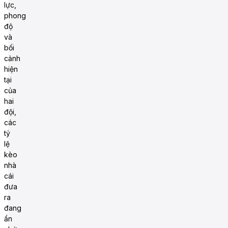
lực,
phong
độ
và
bối
cảnh
hiện
tại
của
hai
đội,
các
tỷ
lệ
kèo
nhà
cái
đưa
ra
đang
ẩn