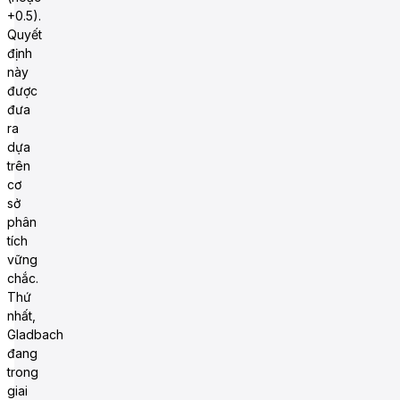
+0.5).
Quyết
định
này
được
đưa
ra
dựa
trên
cơ
sở
phân
tích
vững
chắc.
Thứ
nhất,
Gladbach
đang
trong
giai