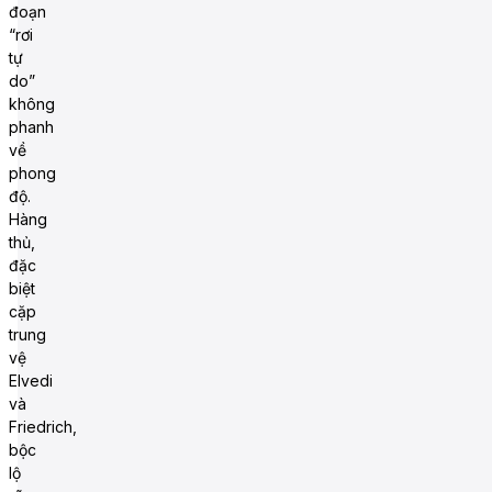
đoạn
“rơi
tự
do”
không
phanh
về
phong
độ.
Hàng
thủ,
đặc
biệt
cặp
trung
vệ
Elvedi
và
Friedrich,
bộc
lộ