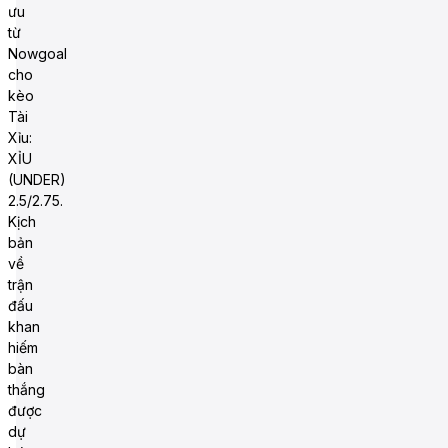
ưu
từ
Nowgoal
cho
kèo
Tài
Xỉu:
XỈU
(UNDER)
2.5/2.75.
Kịch
bản
về
trận
đấu
khan
hiếm
bàn
thắng
được
dự