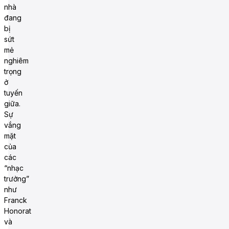
nhà
đang
bị
sứt
mẻ
nghiêm
trọng
ở
tuyến
giữa.
Sự
vắng
mặt
của
các
“nhạc
trưởng”
như
Franck
Honorat
và