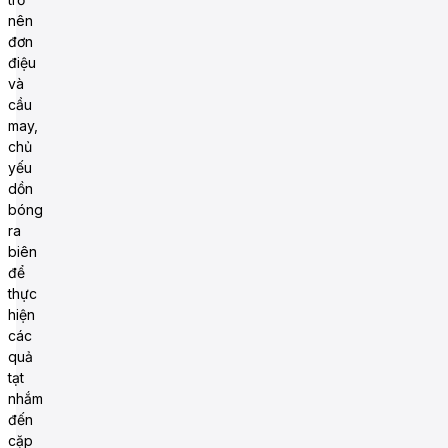
nên
đơn
điệu
và
cầu
may,
chủ
yếu
dồn
bóng
ra
biên
để
thực
hiện
các
quả
tạt
nhắm
đến
cặp