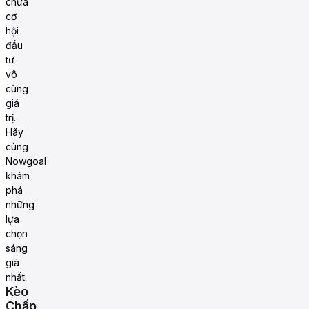
chứa
cơ
hội
đầu
tư
vô
cùng
giá
trị.
Hãy
cùng
Nowgoal
khám
phá
những
lựa
chọn
sáng
giá
nhất.
Kèo
Chấp