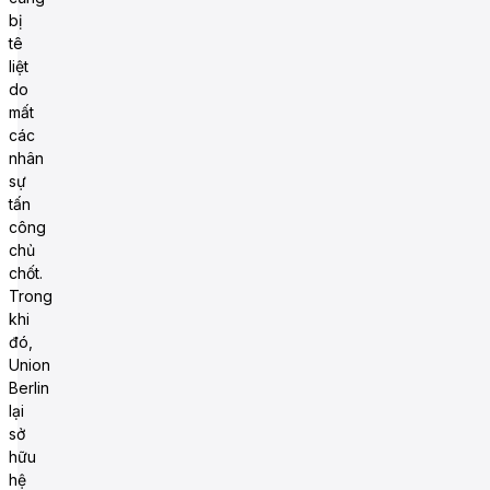
bị
tê
liệt
do
mất
các
nhân
sự
tấn
công
chủ
chốt.
Trong
khi
đó,
Union
Berlin
lại
sở
hữu
hệ