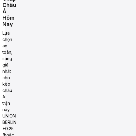
Châu
Á
Hôm
Nay
Lựa
chọn
an
toàn,
sáng
giá
nhất
cho
kèo
châu
Á
trận
này:
UNION
BERLIN
+0.25
(hoặc