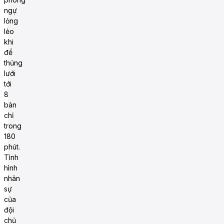
ngự
lỏng
lẻo
khi
để
thủng
lưới
tới
8
bàn
chỉ
trong
180
phút.
Tình
hình
nhân
sự
của
đội
chủ