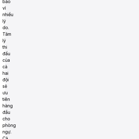
báo
vì
nhiều
lý
do.
Tâm
lý
thi
đấu
của
cả
hai
đội
sẽ
ưu
tiên
hàng
đầu
cho
phòng
ngự.
Cả