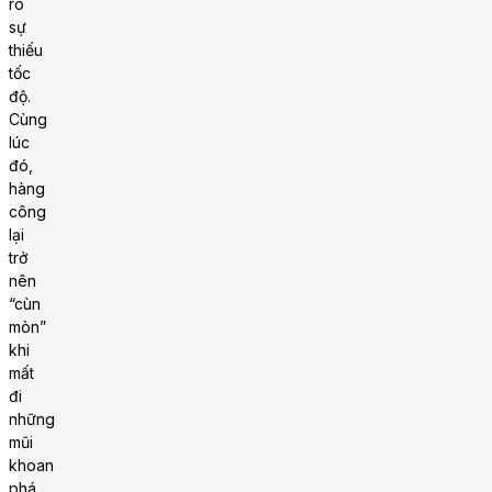
rõ
sự
thiếu
tốc
độ.
Cùng
lúc
đó,
hàng
công
lại
trở
nên
“cùn
mòn”
khi
mất
đi
những
mũi
khoan
phá