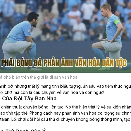
phổ biến trên thế giới là di sản văn hóa
ình bởi những triết lý mang tính biểu tượng, ăn sâu vào tiềm thức ng
 lối chơi mà còn là câu chuyện về văn hóa và con người.
a Của Đội Tây Ban Nha
chiến thuật chuyền bóng liên tục. Nó thể hiện triết lý về sự kiên nhẫ
ao tính tập thể. Phong cách này phản ánh văn hóa coi trọng sự chính
alan. Lối chơi đòi hỏi cầu thủ di chuyển không bóng thông minh, tạo