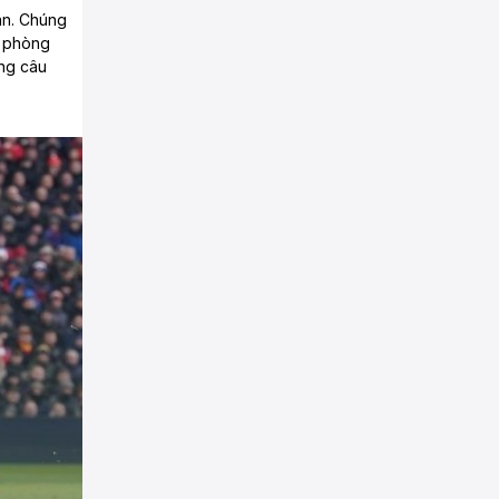
ân. Chúng
t phòng
ững câu