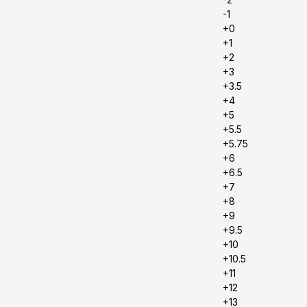
-1
+0
+1
+2
+3
+3.5
+4
+5
+5.5
+5.75
+6
+6.5
+7
+8
+9
+9.5
+10
+10.5
+11
+12
+13