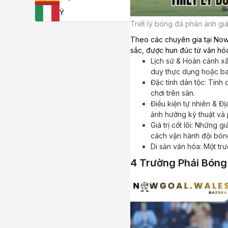
Ý
Triết lý bóng đá phản ánh giá 
Theo các chuyên gia tại Nowg
sắc, được hun đúc từ văn hóa
Lịch sử & Hoàn cảnh xã 
duy thực dụng hoặc ba
Đặc tính dân tộc: Tính
chơi trên sân.
Điều kiện tự nhiên & Đ
ảnh hưởng kỹ thuật và
Giá trị cốt lõi: Những 
cách vận hành đội bón
Di sản văn hóa: Một trư
4 Trường Phái Bóng