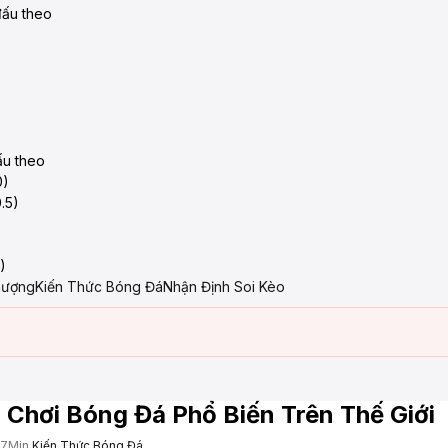
đấu theo
ấu theo
0)
.5)
)
hượng
Kiến Thức Bóng Đá
Nhận Định Soi Kèo
Chơi Bóng Đá Phổ Biến Trên Thế Giới
 7M
in
Kiến Thức Bóng Đá