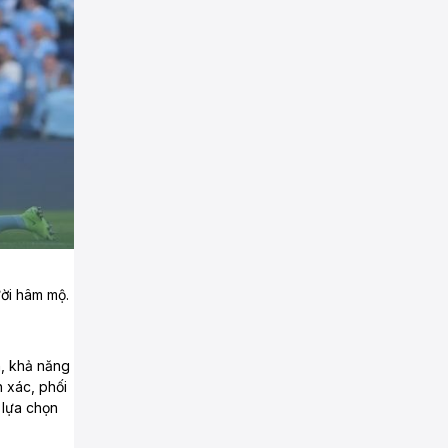
ười hâm mộ.
n, khả năng
 xác, phối
 lựa chọn