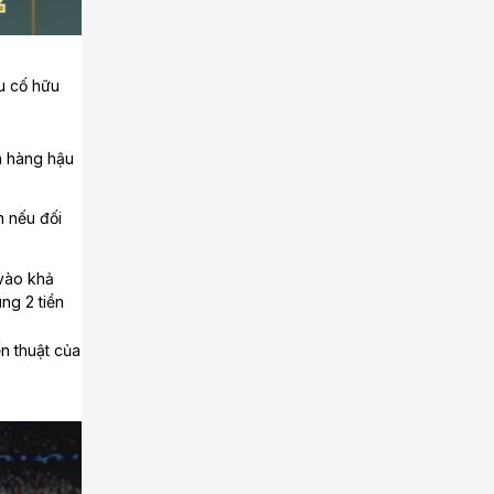
u cố hữu
à hàng hậu
n nếu đối
vào khả
ng 2 tiền
ến thuật của