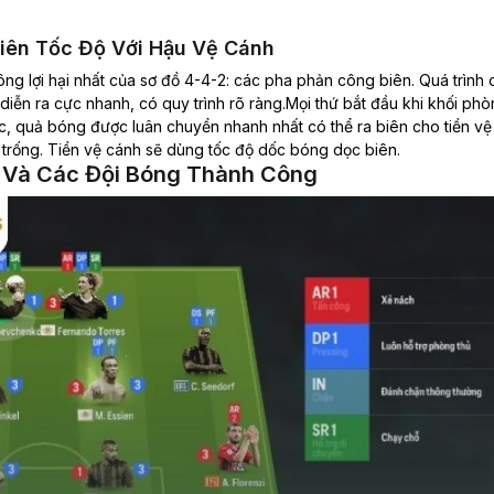
iên Tốc Độ Với Hậu Vệ Cánh
ông lợi hại nhất của sơ đồ 4-4-2: các pha phản công biên. Quá trình
iễn ra cực nhanh, có quy trình rõ ràng.Mọi thứ bắt đầu khi khối ph
c, quả bóng được luân chuyển nhanh nhất có thể ra biên cho tiền v
trống. Tiền vệ cánh sẽ dùng tốc độ dốc bóng dọc biên.
 Và Các Đội Bóng Thành Công