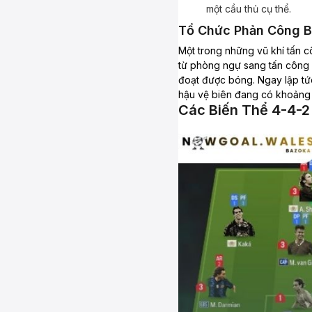
một cầu thủ cụ thể.
Tổ Chức Phản Công B
Một trong những vũ khí tấn c
từ phòng ngự sang tấn công d
đoạt được bóng. Ngay lập tứ
hậu vệ biên đang có khoảng 
Các Biến Thể 4-4-2