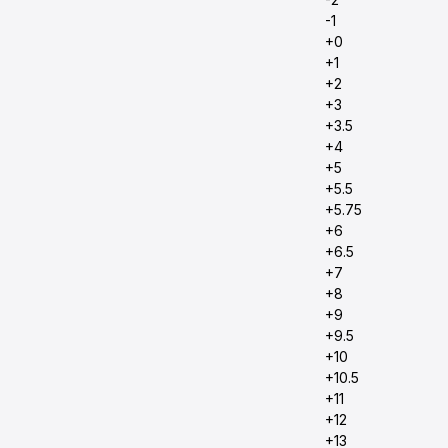
-1
+0
+1
+2
+3
+3.5
+4
+5
+5.5
+5.75
+6
+6.5
+7
+8
+9
+9.5
+10
+10.5
+11
+12
+13