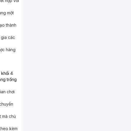
ết hợp với
cùng một
tạo thành
 gia các
ược hàng
 khối 4
ảng trống
ian chơi
 chuyển
ệt mà chủ
ì theo kèm