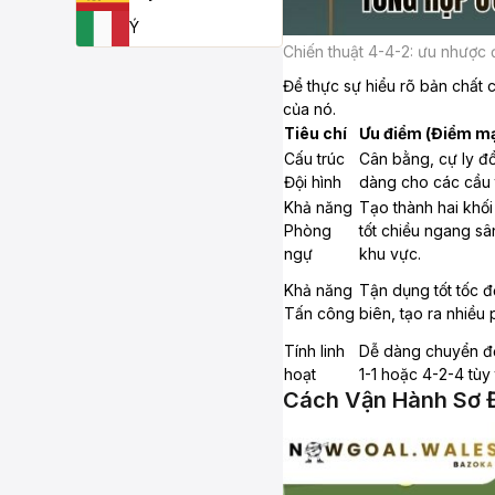
Ý
Chiến thuật 4-4-2: ưu nhược 
Để thực sự hiểu rõ bản chất
của nó.
Tiêu chí
Ưu điểm (Điểm m
Cấu trúc
Cân bằng, cự ly đ
Đội hình
dàng cho các cầu th
Khả năng
Tạo thành hai khố
Phòng
tốt chiều ngang s
ngự
khu vực.
Khả năng
Tận dụng tốt tốc đ
Tấn công
biên, tạo ra nhiều
Tính linh
Dễ dàng chuyển đổ
hoạt
1-1 hoặc 4-2-4 tùy 
Cách Vận Hành Sơ 