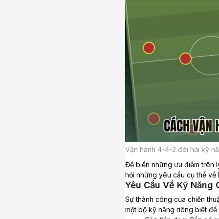
Vận hành 4-4-2 đòi hỏi kỹ năn
Để biến những ưu điểm trên l
hỏi những yêu cầu cụ thể về 
Yêu Cầu Về Kỹ Năng C
Sự thành công của chiến thuật
một bộ kỹ năng riêng biệt để 