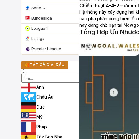
Chiến thuật 4-4-2 – ưu như
Serie A
Hệ thống này xây dựng hai k
Bundesliga
các pha phản công biên tốc đ
này đang chờ bạn tại
Nowgo
League 1
Tổng Hợp Ưu Nhược
La Liga
Premier League
TẤT CẢ GIẢI ĐẤU
Anh
Châu Âu
Đức
Mỹ
Pháp
Tây Ban Nha