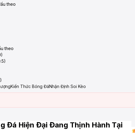
đấu theo
ấu theo
0)
.5)
)
hượng
Kiến Thức Bóng Đá
Nhận Định Soi Kèo
g Đá Hiện Đại Đang Thịnh Hành Tại