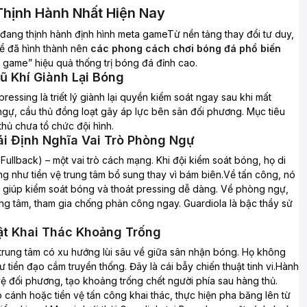
Thịnh Hành Nhất Hiện Nay
 đang thịnh hành định hình meta gameTừ nền tảng thay đổi tư duy,
hể đã hình thành nên
các phong cách chơi bóng đá phổ biến
a game” hiệu quả thống trị bóng đá đỉnh cao.
ũ Khí Giành Lại Bóng
ssing là triết lý giành lại quyền kiểm soát ngay sau khi mất
ngự, cầu thủ đồng loạt gây áp lực bên sân đối phương. Mục tiêu
thủ chưa tổ chức đội hình.
i Định Nghĩa Vai Trò Phòng Ngự
ullback) – một vai trò cách mạng. Khi đội kiểm soát bóng, họ di
ng như tiền vệ trung tâm bổ sung thay vì bám biên.Về tấn công, nó
, giúp kiểm soát bóng và thoát pressing dễ dàng. Về phòng ngự,
rung tâm, tham gia chống phản công ngay. Guardiola là bậc thầy sử
ật Khai Thác Khoảng Trống
o trung tâm có xu hướng lùi sâu về giữa sân nhận bóng. Họ không
tiền đạo cắm truyền thống. Đây là cái bẫy chiến thuật tinh vi.Hành
vệ đối phương, tạo khoảng trống chết người phía sau hàng thủ.
 cánh hoặc tiền vệ tấn công khai thác, thực hiện pha băng lên từ