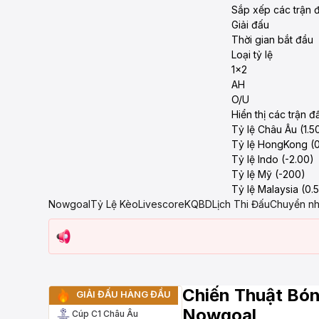
Sắp xếp các trận 
Giải đấu
Thời gian bắt đầu
Loại tỷ lệ
1x2
AH
O/U
Hiển thị các trận đ
Tỷ lệ Châu Âu (1.5
Tỷ lệ HongKong (0
Tỷ lệ Indo (-2.00)
Tỷ lệ Mỹ (-200)
Tỷ lệ Malaysia (0.5
Nowgoal
Tỷ Lệ Kèo
Livescore
KQBD
Lịch Thi Đấu
Chuyển n
Chiến Thuật Bón
GIẢI ĐẤU HÀNG ĐẦU
Nowgoal
Cúp C1 Châu Âu