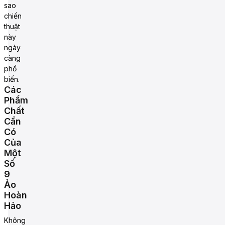
sao
chiến
thuật
này
ngày
càng
phổ
biến.
Các
Phẩm
Chất
Cần
Có
Của
Một
Số
9
Ảo
Hoàn
Hảo
Không