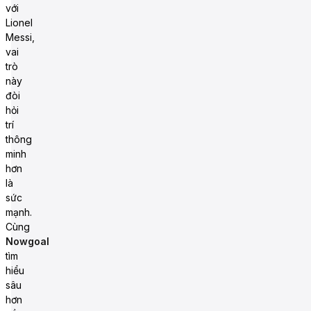
với
Lionel
Messi,
vai
trò
này
đòi
hỏi
trí
thông
minh
hơn
là
sức
mạnh.
Cùng
Nowgoal
tìm
hiểu
sâu
hơn