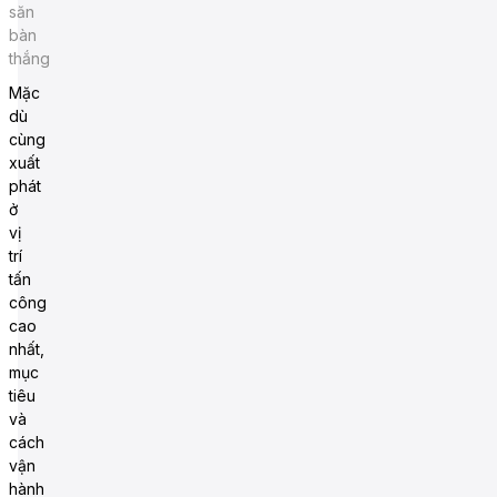
săn
bàn
thắng
Mặc
dù
cùng
xuất
phát
ở
vị
trí
tấn
công
cao
nhất,
mục
tiêu
và
cách
vận
hành