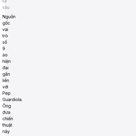
lùi
sâu
Nguồn
gốc
vai
trò
số
9
ảo
hiện
đại
gắn
liền
với
Pep
Guardiola.
Ông
đưa
chiến
thuật
này