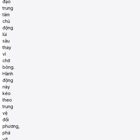
đạo
trung
tâm
chủ
động
lùi
sâu
thay
vì
chờ
bóng.
Hành
động
này
kéo
theo
trung
vệ
đối
phương,
phá
vỡ