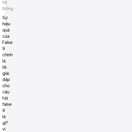
hệ
thống
Sự
hiệu
quả
của
False
9
chính
là
lời
giải
đáp
cho
câu
hỏi
false
9
là
gì?
vì