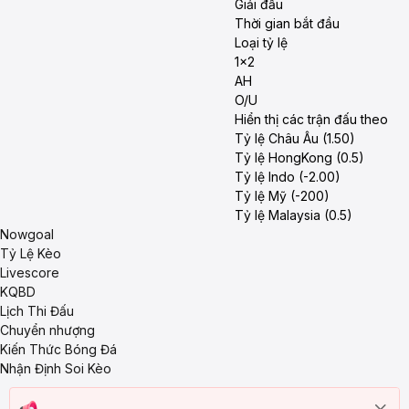
Giải đấu
Thời gian bắt đầu
Loại tỷ lệ
1x2
AH
O/U
Hiển thị các trận đấu theo
Tỷ lệ Châu Âu (1.50)
Tỷ lệ HongKong (0.5)
Tỷ lệ Indo (-2.00)
Tỷ lệ Mỹ (-200)
Tỷ lệ Malaysia (0.5)
Nowgoal
Tỷ Lệ Kèo
Livescore
KQBD
Lịch Thi Đấu
Chuyển nhượng
Kiến Thức Bóng Đá
Nhận Định Soi Kèo