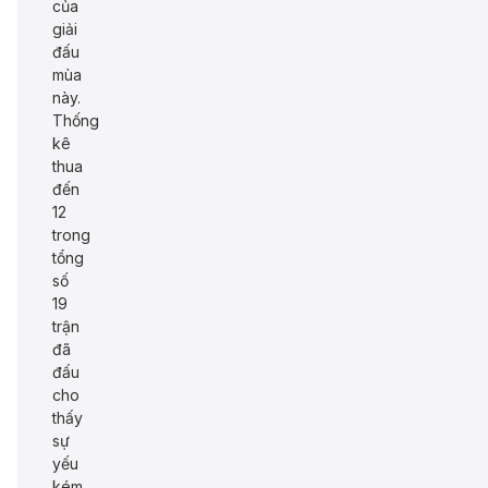
của
giải
đấu
mùa
này.
Thống
kê
thua
đến
12
trong
tổng
số
19
trận
đã
đấu
cho
thấy
sự
yếu
kém