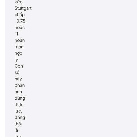
kèo
Stuttgart
chấp
-0.75
hoặc
-1
hoàn
toàn
hợp
lý.
Con
số
này
phản
ánh
đúng
thực
lực,
đồng
thời
là
lựa