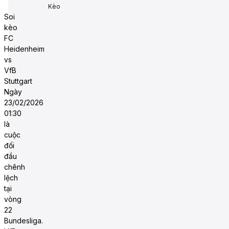
Kèo
Soi
kèo
FC
Heidenheim
vs
VfB
Stuttgart
Ngày
23/02/2026
01:30
là
cuộc
đối
đầu
chênh
lệch
tại
vòng
22
Bundesliga.