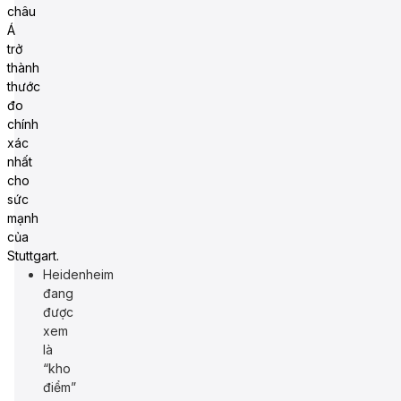
châu
Á
trở
thành
thước
đo
chính
xác
nhất
cho
sức
mạnh
của
Stuttgart.
Heidenheim
đang
được
xem
là
“kho
điểm”