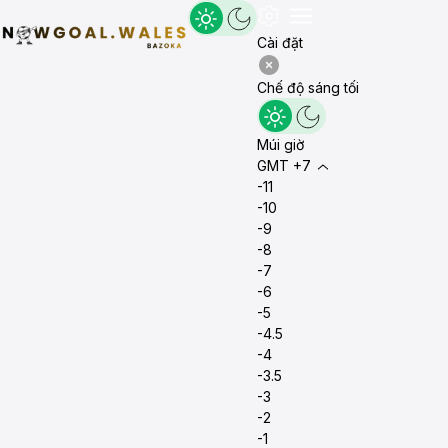
Cài đặt
Chế độ sáng tối
Múi giờ
GMT +7
-11
-10
-9
-8
-7
-6
-5
-4.5
-4
-3.5
-3
-2
-1