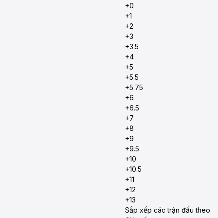
+0
+1
+2
+3
+3.5
+4
+5
+5.5
+5.75
+6
+6.5
+7
+8
+9
+9.5
+10
+10.5
+11
+12
+13
Sắp xếp các trận đấu theo