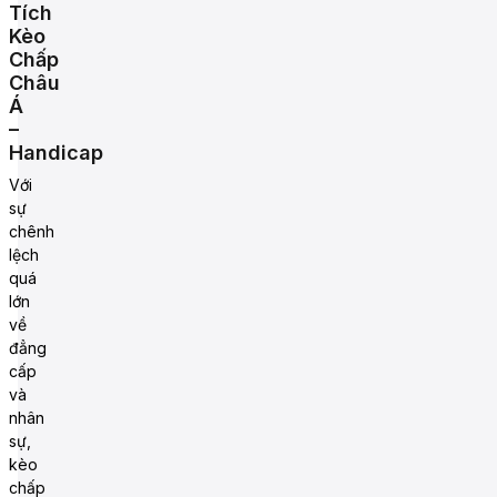
Tích
Kèo
Chấp
Châu
Á
–
Handicap
Với
sự
chênh
lệch
quá
lớn
về
đẳng
cấp
và
nhân
sự,
kèo
chấp