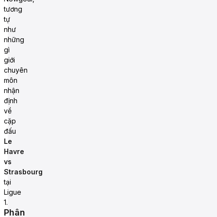
tương
tự
như
những
gì
giới
chuyên
môn
nhận
định
về
cặp
đấu
Le
Havre
vs
Strasbourg
tại
Ligue
1.
Phân