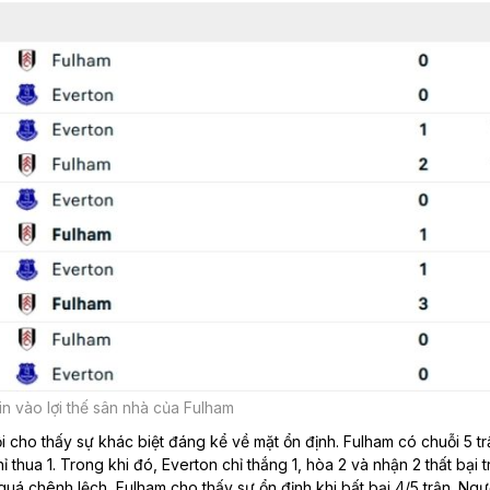
in vào lợi thế sân nhà của Fulham
 cho thấy sự khác biệt đáng kể về mặt ổn định. Fulham có chuỗi 5 tr
hỉ thua 1. Trong khi đó, Everton chỉ thắng 1, hòa 2 và nhận 2 thất bại
uá chênh lệch, Fulham cho thấy sự ổn định khi bất bại 4/5 trận. Ngượ