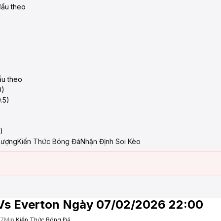
đấu theo
ấu theo
0)
.5)
)
hượng
Kiến Thức Bóng Đá
Nhận Định Soi Kèo
 Vs Everton Ngày 07/02/2026 22:00
 7M
in
Kiến Thức Bóng Đá