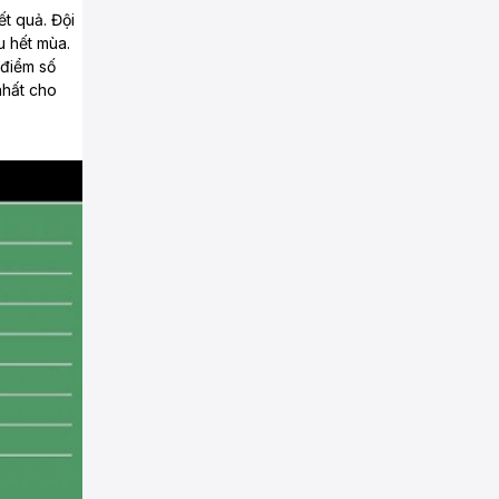
t quả. Đội
u hết mùa.
 điểm số
nhất cho