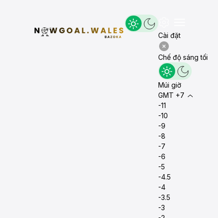
Cài đặt
Chế độ sáng tối
Múi giờ
GMT +7
-11
-10
-9
-8
-7
-6
-5
-4.5
-4
-3.5
-3
-2