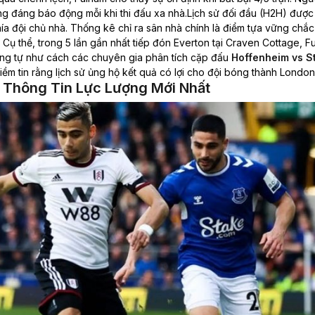
ờng đáng báo động mỗi khi thi đấu xa nhà.Lịch sử đối đầu (H2H) đượ
a đội chủ nhà. Thống kê chỉ ra sân nhà chính là điểm tựa vững chắ
 Cụ thể, trong 5 lần gần nhất tiếp đón Everton tại Craven Cottage, F
ơng tự như cách các chuyên gia phân tích cặp đấu
Hoffenheim vs St
iềm tin rằng lịch sử ủng hộ kết quả có lợi cho đội bóng thành London
à Thông Tin Lực Lượng Mới Nhất