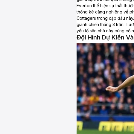
Everton thể hiện sự thất thư
thống kê càng nghiêng về phí
Cottagers trong cặp đấu này.
giành chiến thắng 3 trận. Tư
yếu tố sân nhà này củng cố n
Đội Hình Dự Kiến V