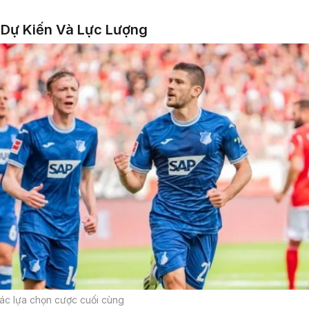
h Dự Kiến Và Lực Lượng
các lựa chọn cược cuối cùng