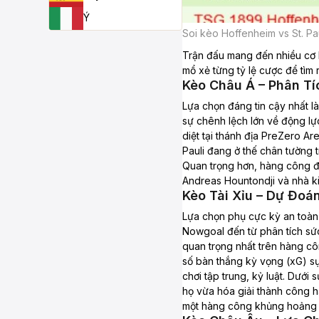
Ý
Soi kèo Hoffenheim vs St. Pa
Trận đấu mang đến nhiều cơ 
mổ xẻ từng tỷ lệ cược để tìm 
Kèo Châu Á – Phân Tí
Lựa chọn đáng tin cậy nhất l
sự chênh lệch lớn về động lự
diệt tại thánh địa PreZero A
Pauli đang ở thế chân tường t
Quan trọng hơn, hàng công đ
Andreas Hountondji và nhà k
Kèo Tài Xỉu – Dự Đoá
Lựa chọn phụ cực kỳ an toàn 
Nowgoal đến từ phân tích sức
quan trọng nhất trên hàng cô
số bàn thắng kỳ vọng (xG) s
chơi tập trung, kỷ luật. Dưới
họ vừa hóa giải thành công 
một hàng công khủng hoảng v