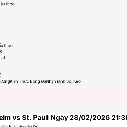
đấu theo
ấu theo
0)
.5)
)
hượng
Kiến Thức Bóng Đá
Nhận Định Soi Kèo
eim vs St. Pauli Ngày 28/02/2026 21:3
 7M
in
Nhận Định Soi Kèo