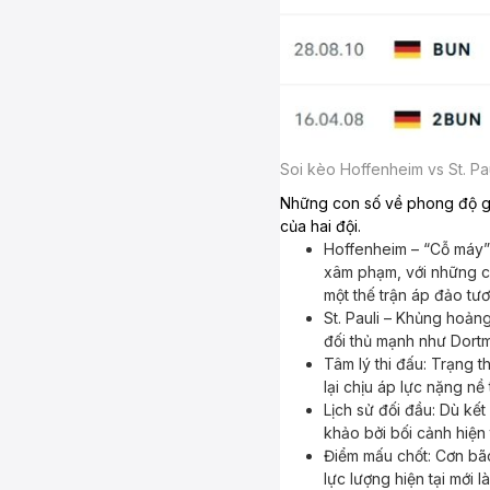
Soi kèo Hoffenheim vs St. P
Những con số về phong độ gầ
của hai đội.
Hoffenheim – “Cỗ máy” 
xâm phạm, với những ch
một thế trận áp đảo t
St. Pauli – Khủng hoảng
đối thủ mạnh như Dort
Tâm lý thi đấu: Trạng t
lại chịu áp lực nặng nề
Lịch sử đối đầu: Dù kế
khảo bởi bối cảnh hiện 
Điểm mấu chốt: Cơn bão
lực lượng hiện tại mới 