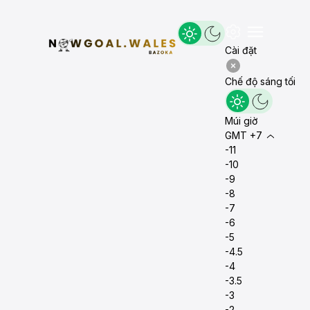
Cài đặt
Chế độ sáng tối
Múi giờ
GMT +7
-11
-10
-9
-8
-7
-6
-5
-4.5
-4
-3.5
-3
-2