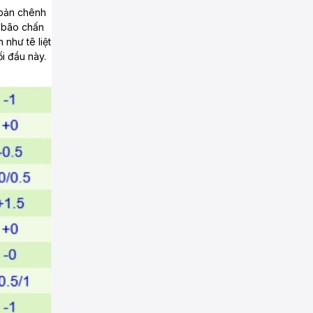
 bản chênh
n bão chấn
như tê liệt
i đầu này.