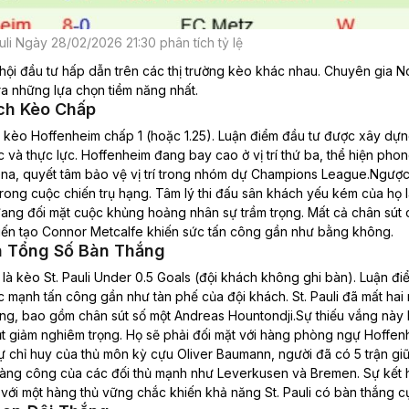
uli Ngày 28/02/2026 21:30 phân tích tỷ lệ
hội đầu tư hấp dẫn trên các thị trường kèo khác nhau. Chuyên gia 
ra những lựa chọn tiềm năng nhất.
ch Kèo Chấp
à kèo Hoffenheim chấp 1 (hoặc 1.25). Luận điểm đầu tư được xây dựn
c và thực lực. Hoffenheim đang bay cao ở vị trí thứ ba, thể hiện pho
rena, quyết tâm bảo vệ vị trí trong nhóm dự Champions League.Ngược l
rong cuộc chiến trụ hạng. Tâm lý thi đấu sân khách yếu kém của họ l
ang đối mặt cuộc khủng hoảng nhân sự trầm trọng. Mất cả chân sút 
iến tạo Connor Metcalfe khiến sức tấn công gần như bằng không.
n Tổng Số Bàn Thắng
là kèo St. Pauli Under 0.5 Goals (đội khách không ghi bàn). Luận đi
 mạnh tấn công gần như tàn phế của đội khách. St. Pauli đã mất hai 
ng, bao gồm chân sút số một Andreas Hountondji.Sự thiếu vắng này 
ụt giảm nghiêm trọng. Họ sẽ phải đối mặt với hàng phòng ngự Hoffe
 sự chỉ huy của thủ môn kỳ cựu Oliver Baumann, người đã có 5 trận giữ
hàng công của các đối thủ mạnh như Leverkusen và Bremen. Sự kết 
ới một hàng thủ vững chắc khiến khả năng St. Pauli có bàn thắng c