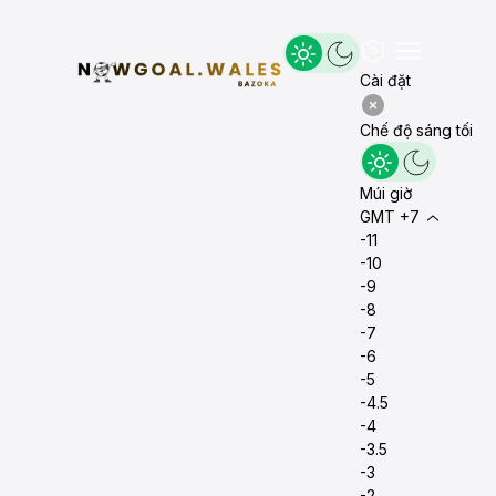
Cài đặt
Chế độ sáng tối
Múi giờ
GMT +7
-11
-10
-9
-8
-7
-6
-5
-4.5
-4
-3.5
-3
-2