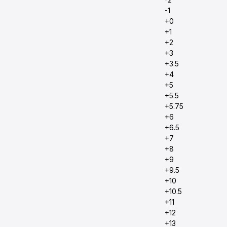
-1
+0
+1
+2
+3
+3.5
+4
+5
+5.5
+5.75
+6
+6.5
+7
+8
+9
+9.5
+10
+10.5
+11
+12
+13