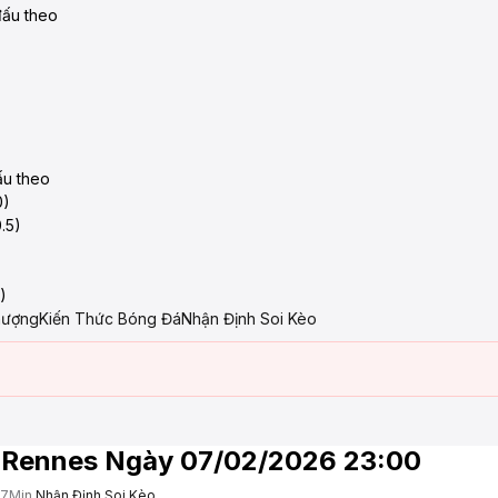
đấu theo
ấu theo
0)
.5)
)
hượng
Kiến Thức Bóng Đá
Nhận Định Soi Kèo
s Rennes Ngày 07/02/2026 23:00
 7M
in
Nhận Định Soi Kèo