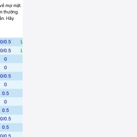
về mọi mặt.
m thường.
uần. Hãy