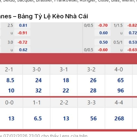
nnes – Bảng Tỷ Lệ Kèo Nhà Cái
y 07/02/2026 23:00 cho thấy Lens cửa trên