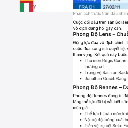
Ý
Phân tích trước trận đấu nhấ
Cuộc đối đầu trên sân Bollaer
vô địch đang hồi gay cấn.
Phong Độ Lens – Chu
Động lực đua vô địch chính l
cuộc đua song mã quyết liệt 
tham vọng. Kết quả này buộc 
Thủ môn Régis Gurtner:
thương cơ.
Trung vệ Samson Baido
Jonathan Gradit: Đang
Phong Độ Rennes – D
Phong độ Rennes đang bị đặt d
tảng thể lực đã bị vắt kiệt s
mùa giải.
Thể lực bị bào mòn khô
Nội bộ đội bóng xuất hi
Tiền vệ trụ cột Seko F