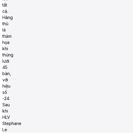
tất
cả.
Hàng
thủ
là
thảm
họa
khi
thủng
lưới
45
bàn,
với
hiệu
số
-24.
Sau
khi
HLV
Stephane
Le