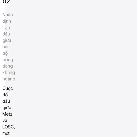
02
Nhận
định
trận
đấu
giữa
hai
đội
bóng
đang
khủng
hoảng
Cuộc
đối
đầu
giữa
Metz
và
LOSC,
một