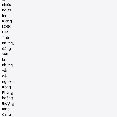
nhiều
người
tin
tưởng
LOSC
Lille.
Thế
nhưng,
đằng
sau
là
những
vấn
đề
nghiêm
trọng.
Khủng
hoảng
thượng
tầng
đang