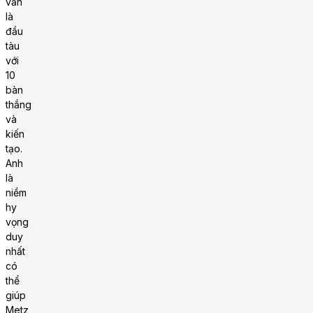
vẫn
là
đầu
tàu
với
10
bàn
thắng
và
kiến
tạo.
Anh
là
niềm
hy
vọng
duy
nhất
có
thể
giúp
Metz