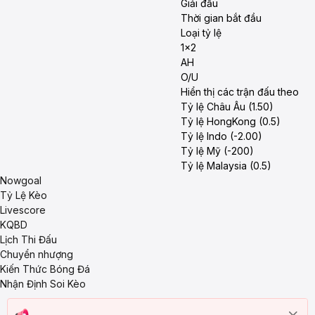
Giải đấu
Thời gian bắt đầu
Loại tỷ lệ
1x2
AH
O/U
Hiển thị các trận đấu theo
Tỷ lệ Châu Âu (1.50)
Tỷ lệ HongKong (0.5)
Tỷ lệ Indo (-2.00)
Tỷ lệ Mỹ (-200)
Tỷ lệ Malaysia (0.5)
Nowgoal
Tỷ Lệ Kèo
Livescore
KQBD
Lịch Thi Đấu
Chuyển nhượng
Kiến Thức Bóng Đá
Nhận Định Soi Kèo