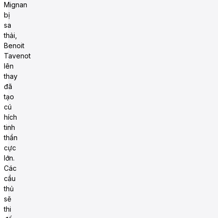
Mignan
bị
sa
thải,
Benoit
Tavenot
lên
thay
đã
tạo
cú
hích
tinh
thần
cực
lớn.
Các
cầu
thủ
sẽ
thi