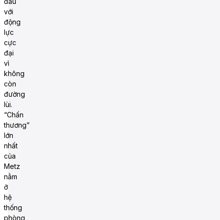
đấu
với
động
lực
cực
đại
vì
không
còn
đường
lùi.
“Chấn
thương”
lớn
nhất
của
Metz
nằm
ở
hệ
thống
phòng