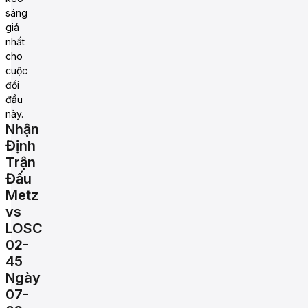
sáng
giá
nhất
cho
cuộc
đối
đầu
này.
Nhận
Định
Trận
Đấu
Metz
vs
LOSC
02-
45
Ngày
07-