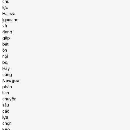
chủ
lực
Hamza
Igamane
và
đang
gặp
bất
ổn
nội
bộ.
Hãy
cùng
Nowgoal
phân
tích
chuyên
sâu
các
lựa
chọn
kèo