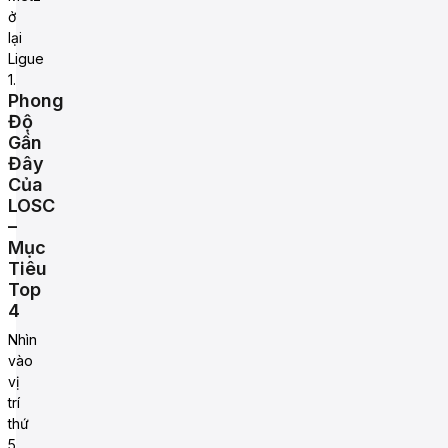
ở
lại
Ligue
1.
Phong
Độ
Gần
Đây
Của
LOSC
–
Mục
Tiêu
Top
4
Nhìn
vào
vị
trí
thứ
5,