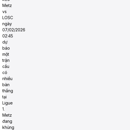
Metz
vs
LOSC
ngày
07/02/2026
02:45
dự
báo
một
trận
cầu
có
nhiều
bàn
thắng
tại
Ligue
1.
Metz
đang
khủng