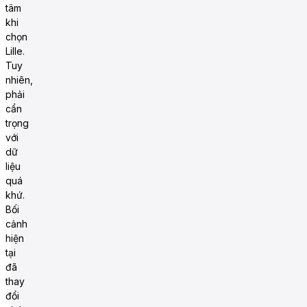
tâm
khi
chọn
Lille.
Tuy
nhiên,
phải
cẩn
trọng
với
dữ
liệu
quá
khứ.
Bối
cảnh
hiện
tại
đã
thay
đổi