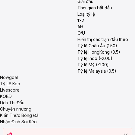
Giải đấu
Thời gian bắt đầu
Loại tỷ lệ
1x2
AH
O/U
Hiển thị các trận đấu theo
Tỷ lệ Châu Âu (1.50)
Tỷ lệ HongKong (0.5)
Tỷ lệ Indo (-2.00)
Tỷ lệ Mỹ (-200)
Tỷ lệ Malaysia (0.5)
Nowgoal
Tỷ Lệ Kèo
Livescore
KQBD
Lịch Thi Đấu
Chuyển nhượng
Kiến Thức Bóng Đá
Nhận Định Soi Kèo