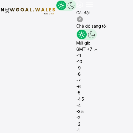
Cài đặt
Chế độ sáng tối
Múi giờ
GMT +7
-11
-10
-9
-8
-7
-6
-5
-4.5
-4
-3.5
-3
-2
-1