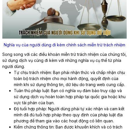
Nghĩa vụ của người dùng đi kèm chính sách miễn trừ trách nhiệm
Song song với các điều khoản miễn trừ trách nhiệm của chúng tôi,
sử dụng dịch vụ cũng đi kèm với những nghĩa vụ cụ thể từ phía
người dùng.
Tự chịu trách nhiệm: Bạn phải nhận thức và chấp nhận chịu
toàn bộ trách nhiệm cho mọi hành động, quyết định của
mình khi sử dụng thông tin, dữ liệu do trang web cung cấp.
Tuân thủ pháp luật: Bạn có nghĩa vụ đảm bảo truy cập và
sử dụng dịch vụ hoàn toàn hợp pháp tại quốc gia hoặc khu
vực tài phán của bạn.
Độ tuổi hợp pháp: Người dùng phải tự xác nhận và cam kết
mình đã đủ tuổi hợp pháp theo quy định của pháp luật địa
phương để tham gia vào các hoạt động có liên quan.
Kiểm chứng thông tin: Bạn được khuyến khích và có trách