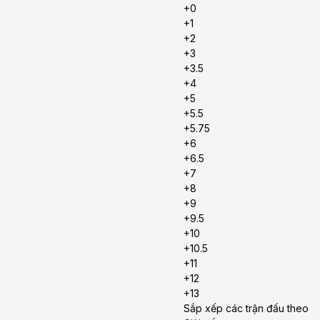
+0
+1
+2
+3
+3.5
+4
+5
+5.5
+5.75
+6
+6.5
+7
+8
+9
+9.5
+10
+10.5
+11
+12
+13
Sắp xếp các trận đấu theo