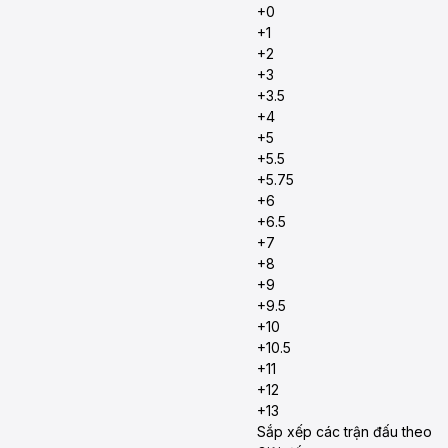
+0
+1
+2
+3
+3.5
+4
+5
+5.5
+5.75
+6
+6.5
+7
+8
+9
+9.5
+10
+10.5
+11
+12
+13
Sắp xếp các trận đấu theo