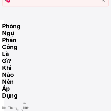
Phòng
Ngự
Phản
Công
Là
Gì?
Khi
Nào
Nên
Áp
Dụng
in
Bởi
Tháng
Kiến
BTV