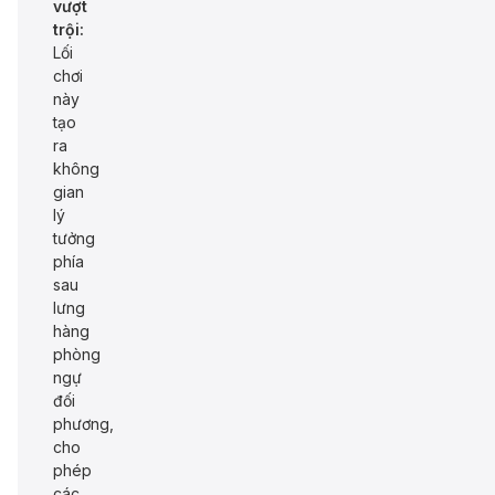
vượt
trội:
Lối
chơi
này
tạo
ra
không
gian
lý
tưởng
phía
sau
lưng
hàng
phòng
ngự
đối
phương,
cho
phép
các