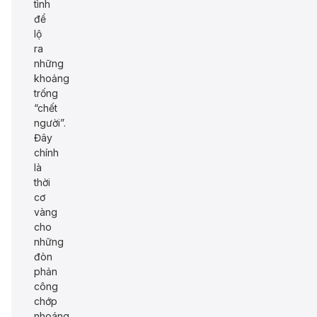
tình
để
lộ
ra
những
khoảng
trống
“chết
người”.
Đây
chính
là
thời
cơ
vàng
cho
những
đòn
phản
công
chớp
nhoáng.