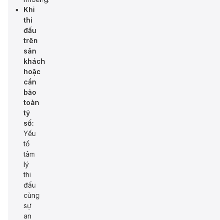
Khi
thi
đấu
trên
sân
khách
hoặc
cần
bảo
toàn
tỷ
số:
Yếu
tố
tâm
lý
thi
đấu
cùng
sự
an