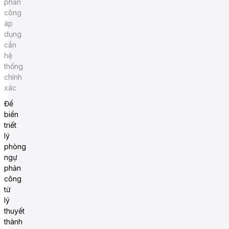
phản
công
áp
dụng
cần
hệ
thống
chính
xác
Để
biến
triết
lý
phòng
ngự
phản
công
từ
lý
thuyết
thành