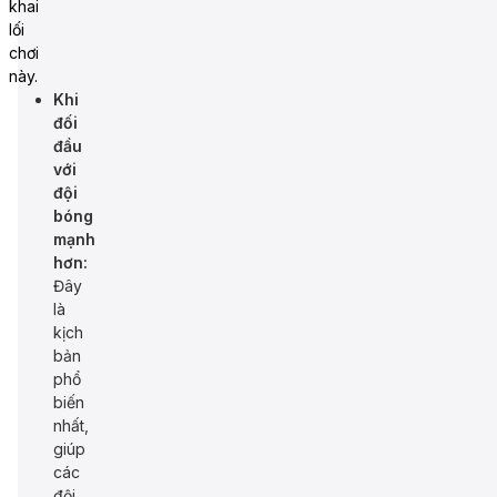
khai
lối
chơi
này.
Khi
đối
đầu
với
đội
bóng
mạnh
hơn:
Đây
là
kịch
bản
phổ
biến
nhất,
giúp
các
đội