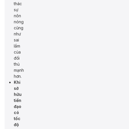
thác
sự
nôn
nóng
cũng
như
sai
lầm
của
đối
thủ
mạnh
hơn.
Khi
sở
hữu
tiền
đạo
có
tốc
độ