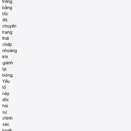
trống
bằng
tốc
độ
chuyển
trạng
thái
chớp
nhoáng
khi
giành
lại
bóng.
Yếu
tố
này
đòi
hỏi
sự
chính
xác
tuyệt