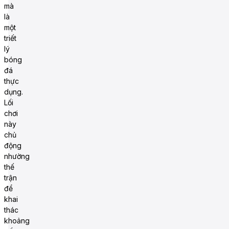
mà
là
một
triết
lý
bóng
đá
thực
dụng.
Lối
chơi
này
chủ
động
nhường
thế
trận
để
khai
thác
khoảng