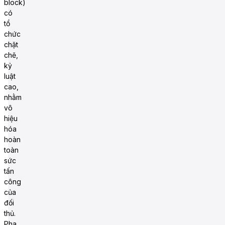
block)
có
tổ
chức
chặt
chẽ,
kỷ
luật
cao,
nhằm
vô
hiệu
hóa
hoàn
toàn
sức
tấn
công
của
đối
thủ.
Pha