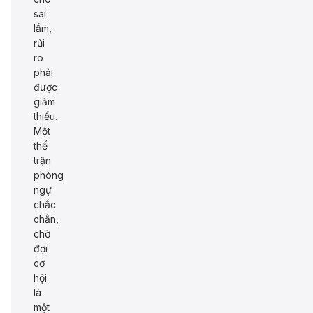
sai
lầm,
rủi
ro
phải
được
giảm
thiểu.
Một
thế
trận
phòng
ngự
chắc
chắn,
chờ
đợi
cơ
hội
là
một