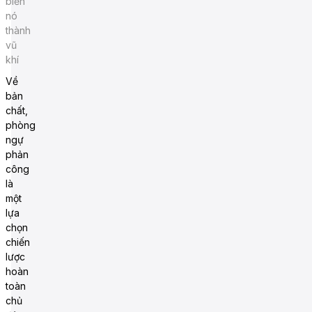
biến
nó
thành
vũ
khí
Về
bản
chất,
phòng
ngự
phản
công
là
một
lựa
chọn
chiến
lược
hoàn
toàn
chủ