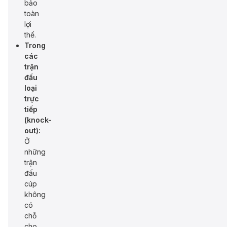
bảo
toàn
lợi
thế.
Trong
các
trận
đấu
loại
trực
tiếp
(knock-
out):
Ở
những
trận
đấu
cúp
không
có
chỗ
cho