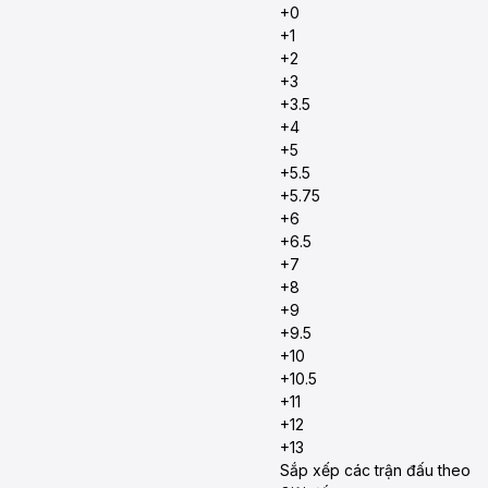
+0
+1
+2
+3
+3.5
+4
+5
+5.5
+5.75
+6
+6.5
+7
+8
+9
+9.5
+10
+10.5
+11
+12
+13
Sắp xếp các trận đấu theo