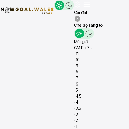
Cài đặt
Chế độ sáng tối
Múi giờ
GMT +7
-11
-10
-9
-8
-7
-6
-5
-4.5
-4
-3.5
-3
-2
-1