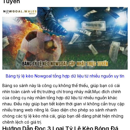
Tuyến
Bảng tỷ lệ kèo Nowgoal tổng hợp dữ liệu từ nhiều nguồn uy tín
Bảng so sánh này là công cụ không thể thiếu, giúp bạn có cái
nhìn toàn cảnh về thị trường chỉ trong nháy mắt.Mục đích chính
của công cụ này nhằm tổng hợp dữ liệu từ nhiều nguồn khác
nhau. Điều này giúp bạn tiết kiệm thời gian vì không cần truy cập
nhiều trang web riêng lẻ. Giao diện cho phép so sánh nhanh
chóng các tỷ lệ kèo nhà cái, giúp bạn dễ dàng phát hiện những
chênh lệch có giá trị.
Hướng Dẫn Đọc 3 Loại Tỷ Lệ Kèo Bóng Đá