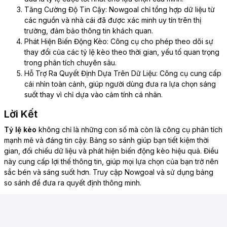
Tăng Cường Độ Tin Cậy: Nowgoal chỉ tổng hợp dữ liệu từ
các nguồn và nhà cái đã được xác minh uy tín trên thị
trường, đảm bảo thông tin khách quan.
Phát Hiện Biến Động Kèo: Công cụ cho phép theo dõi sự
thay đổi của các tỷ lệ kèo theo thời gian, yếu tố quan trọng
trong phân tích chuyên sâu.
Hỗ Trợ Ra Quyết Định Dựa Trên Dữ Liệu: Công cụ cung cấp
cái nhìn toàn cảnh, giúp người dùng đưa ra lựa chọn sáng
suốt thay vì chỉ dựa vào cảm tính cá nhân.
Lời Kết
Tỷ lệ kèo
không chỉ là những con số mà còn là công cụ phân tích
mạnh mẽ và đáng tin cậy. Bảng so sánh giúp bạn tiết kiệm thời
gian, đối chiếu dữ liệu và phát hiện biến động kèo hiệu quả. Điều
này cung cấp lợi thế thông tin, giúp mọi lựa chọn của bạn trở nên
sắc bén và sáng suốt hơn. Truy cập Nowgoal và sử dụng bảng
so sánh để đưa ra quyết định thông minh.