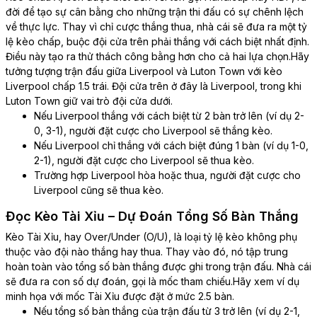
đời để tạo sự cân bằng cho những trận thi đấu có sự chênh lệch
về thực lực. Thay vì chỉ cược thắng thua, nhà cái sẽ đưa ra một tỷ
lệ kèo chấp, buộc đội cửa trên phải thắng với cách biệt nhất định.
Điều này tạo ra thử thách công bằng hơn cho cả hai lựa chọn.Hãy
tưởng tượng trận đấu giữa Liverpool và Luton Town với kèo
Liverpool chấp 1.5 trái. Đội cửa trên ở đây là Liverpool, trong khi
Luton Town giữ vai trò đội cửa dưới.
Nếu Liverpool thắng với cách biệt từ 2 bàn trở lên (ví dụ 2-
0, 3-1), người đặt cược cho Liverpool sẽ thắng kèo.
Nếu Liverpool chỉ thắng với cách biệt đúng 1 bàn (ví dụ 1-0,
2-1), người đặt cược cho Liverpool sẽ thua kèo.
Trường hợp Liverpool hòa hoặc thua, người đặt cược cho
Liverpool cũng sẽ thua kèo.
Đọc Kèo Tài Xỉu – Dự Đoán Tổng Số Bàn Thắng
Kèo Tài Xỉu, hay Over/Under (O/U), là loại tỷ lệ kèo không phụ
thuộc vào đội nào thắng hay thua. Thay vào đó, nó tập trung
hoàn toàn vào tổng số bàn thắng được ghi trong trận đấu. Nhà cái
sẽ đưa ra con số dự đoán, gọi là mốc tham chiếu.Hãy xem ví dụ
minh họa với mốc Tài Xỉu được đặt ở mức 2.5 bàn.
Nếu tổng số bàn thắng của trận đấu từ 3 trở lên (ví dụ 2-1,