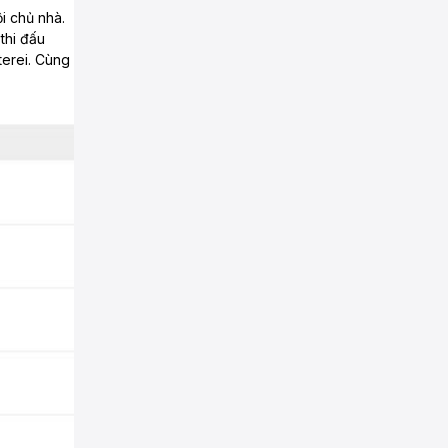
i chủ nhà.
thi đấu
terei. Cùng
.