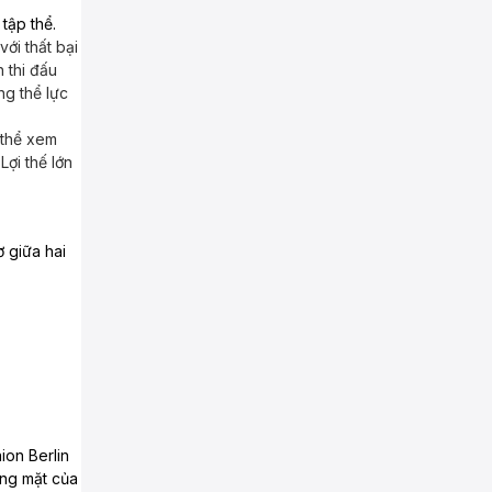
tập thể.
ới thất bại
 thi đấu
g thể lực
 thể xem
Lợi thế lớn
 giữa hai
ion Berlin
ắng mặt của