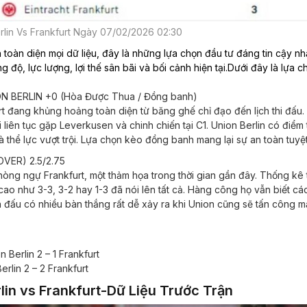
rlin Vs Frankfurt Ngày 07/02/2026 02:30
 toàn diện mọi dữ liệu, đây là những lựa chọn đầu tư đáng tin cậy nh
 độ, lực lượng, lợi thế sân bãi và bối cảnh hiện tại.Dưới đây là lựa c
:
ON BERLIN +0 (Hòa Được Thua / Đồng banh)
rt đang khủng hoảng toàn diện từ băng ghế chỉ đạo đến lịch thi đấu.
i liên tục gặp Leverkusen và chinh chiến tại C1. Union Berlin có điểm
 thể lực vượt trội. Lựa chọn kèo đồng banh mang lại sự an toàn tuyệt
OVER) 2.5/2.75
òng ngự Frankfurt, một thảm họa trong thời gian gần đây. Thống kê 
ố cao như 3-3, 3-2 hay 1-3 đã nói lên tất cả. Hàng công họ vẫn biết cá
n đấu có nhiều bàn thắng rất dễ xảy ra khi Union cũng sẽ tấn công 
n Berlin 2 – 1 Frankfurt
erlin 2 – 2 Frankfurt
lin vs Frankfurt-Dữ Liệu Trước Trận