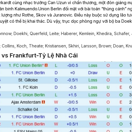
urkardt cùng nhạc trưởng Can Uzun vì chấn thương, một đòn giáng m
tân binh Kalimuendo.Union Berlin đối mặt với bài toán “thủng cánh” n
 lượng như Rothe, Skov và Juranovic. Điều này buộc sử dụng lão tư
uyệt có thể bị khai thác. Dù vậy, trục dọc phòng ngự với bộ ba Doekh
onnow; Doekhi, Querfeld, Leite; Haberer, Kemlein, Khedira, Schafer,
; Collins, Koch, Theate; Kristiansen, Skhiri, Larsson, Brown; Doan, Kn
n vs Frankfurt-Tỷ Lệ Nhà Cái