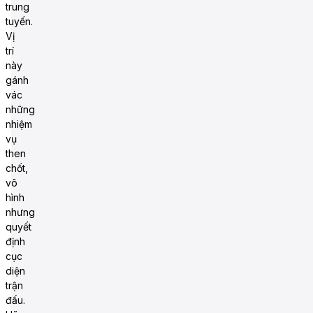
trung
tuyến.
Vị
trí
này
gánh
vác
những
nhiệm
vụ
then
chốt,
vô
hình
nhưng
quyết
định
cục
diện
trận
đấu.