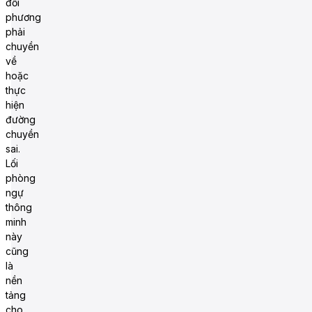
đối
phương
phải
chuyền
về
hoặc
thực
hiện
đường
chuyền
sai.
Lối
phòng
ngự
thông
minh
này
cũng
là
nền
tảng
cho