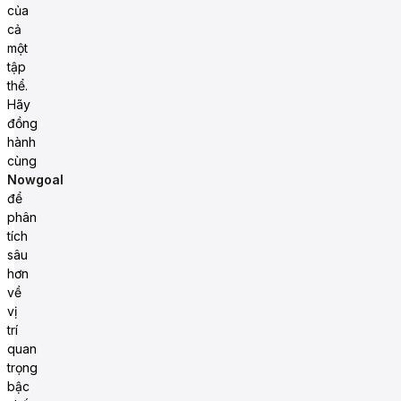
của
cả
một
tập
thể.
Hãy
đồng
hành
cùng
Nowgoal
để
phân
tích
sâu
hơn
về
vị
trí
quan
trọng
bậc