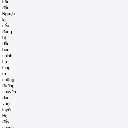
trận
đấu.
Ngược
lại,
nếu
đang
bị
dẫn
bàn,
chính
họ
tung
ra
những
đường
chuyền
dài
vượt
tuyến.
Họ
đẩy
nhanh