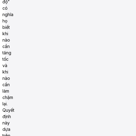
độ”
có
nghĩa
họ
biết
khi
nào
cần
tăng
tốc
và
khi
nào
cần
làm
chậm
lại.
Quyết
định
này
dựa
trên