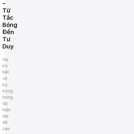
–
Từ
Tắc
Bóng
Đến
Tư
Duy
Vai
trò
tiền
vệ
trụ
trong
bóng
đá
hiện
đại
đề
cao