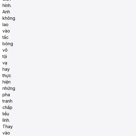
hình.
Anh
không
lao
vào
tắc
bóng
vô
tội
vạ
hay
thực
hiện
những
pha
tranh
chấp
liều
lĩnh.
Thay
vào