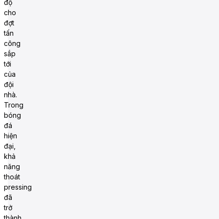
độ
cho
đợt
tấn
công
sắp
tới
của
đội
nhà.
Trong
bóng
đá
hiện
đại,
khả
năng
thoát
pressing
đã
trở
thành