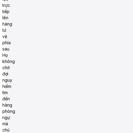
trực
tiếp
lên
hàng
tứ
vệ
phía
sau.
Họ
không
chờ
đợi
nguy
hiểm
tìm
đến
hàng
phòng
ngự
mà
chủ