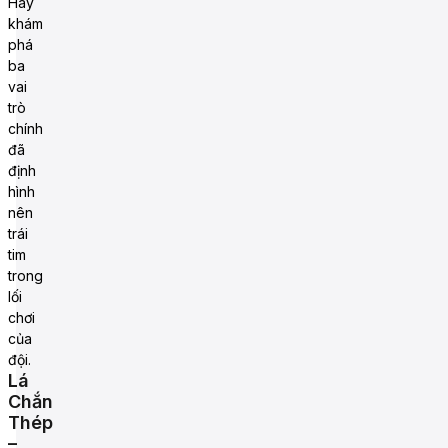
Hãy
khám
phá
ba
vai
trò
chính
đã
định
hình
nên
trái
tim
trong
lối
chơi
của
đội.
Lá
Chắn
Thép
–