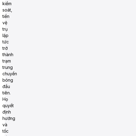
kiểm
soát,
tiền
vệ
trụ
lập
tức
trở
thành
trạm
trung
chuyển
bóng
đầu
tiên.
Họ
quyết
định
hướng
và
tốc