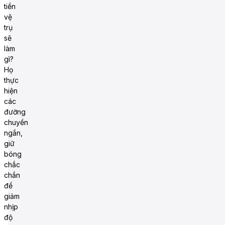
tiền
vệ
trụ
sẽ
làm
gì?
Họ
thực
hiện
các
đường
chuyền
ngắn,
giữ
bóng
chắc
chắn
để
giảm
nhịp
độ