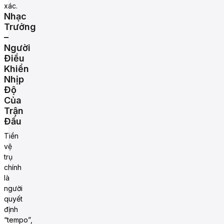
xác.
Nhạc
Trưởng
–
Người
Điều
Khiển
Nhịp
Độ
Của
Trận
Đấu
Tiền
vệ
trụ
chính
là
người
quyết
định
“tempo”,