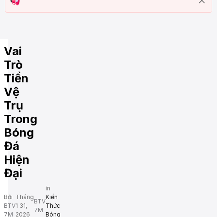
Vai
Trò
Tiền
Vệ
Trụ
Trong
Bóng
Đá
Hiện
Đại
in
Bởi
Tháng
Kiến
BTV
BTV
1 31,
Thức
7M
7M
2026
Bóng