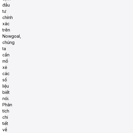
đầu
tư
chính
xác
trên
Nowgoal,
chúng
ta
cần
mổ
xẻ
các
số
liệu
biết
nói.
Phân
tích
chi
tiết
về