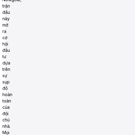
trận
đấu
này
mở
ra
cơ
hội
đầu
tư
dựa
trên
sự
sụp
đổ
hoàn
toàn
của
đội
chủ
nhà.
Mọi