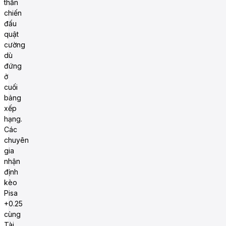
thần
chiến
đấu
quật
cường
dù
đứng
ở
cuối
bảng
xếp
hạng.
Các
chuyên
gia
nhận
định
kèo
Pisa
+0.25
cùng
Tài