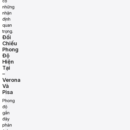
cố
những
nhận
định
quan
trọng.
Đối
Chiếu
Phong
Độ
Hiện
Tại
–
Verona
Và
Pisa
Phong
độ
gần
đây
phản