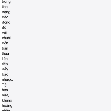
trong
tình
trạng
báo
động
đỏ
với
chuỗi
bốn
trận
thua
liên
tiếp
đầy
bạc
nhược.
Tệ
hơn
nữa,
khủng
hoảng
nhân