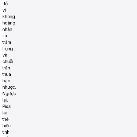
đổ
vì
khủng
hoảng
nhân
sự
trầm
trọng
và
chuỗi
trận
thua
bạc
nhược.
Ngược
lại,
Pisa
lại
thể
hiện
tinh