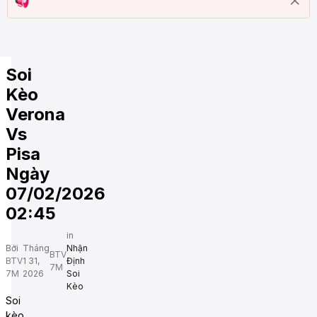
Soi
Kèo
Verona
Vs
Pisa
Ngày
07/02/2026
02:45
in
Bởi
Tháng
Nhận
BTV
BTV
1 31,
Định
7M
7M
2026
Soi
Kèo
Soi
kèo