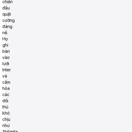
chiến
đấu
quật
cường
đáng
nể.
Họ
ghi
bàn
vào
lưới
Inter
và
cầm
hòa
các
đối
thủ
khó
chịu
như
Atalanta