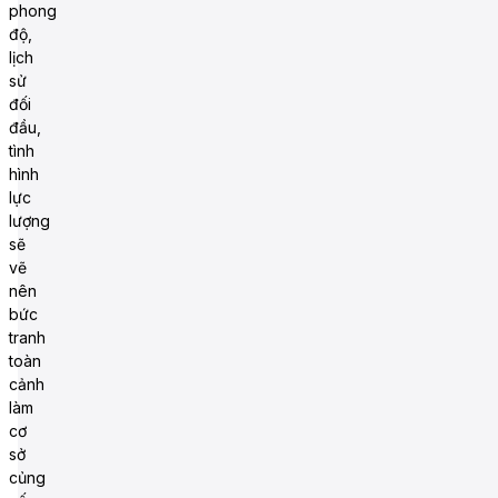
phong
độ,
lịch
sử
đối
đầu,
tình
hình
lực
lượng
sẽ
vẽ
nên
bức
tranh
toàn
cảnh
làm
cơ
sở
củng