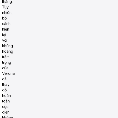
thắng.
Tuy
nhiên,
bối
cảnh
hiện
tại
với
khủng
hoảng
trầm
trọng
của
Verona
đã
thay
đổi
hoàn
toàn
cục
diện,
không