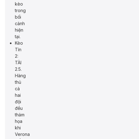
kèo
trong
bối
cảnh
hiện
tại.
Kèo
Tín
2:
TÀI
2.5.
Hàng
thủ
cả
hai
đội
đều
thảm
họa
khi
Verona