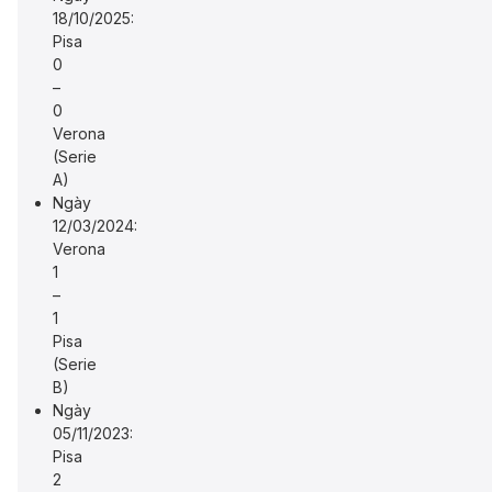
18/10/2025:
Pisa
0
–
0
Verona
(Serie
A)
Ngày
12/03/2024:
Verona
1
–
1
Pisa
(Serie
B)
Ngày
05/11/2023:
Pisa
2