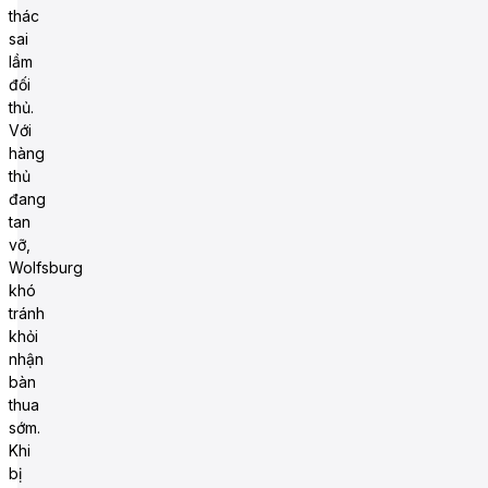
thác
sai
lầm
đối
thủ.
Với
hàng
thủ
đang
tan
vỡ,
Wolfsburg
khó
tránh
khỏi
nhận
bàn
thua
sớm.
Khi
bị