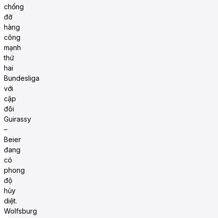
chống
đỡ
hàng
công
mạnh
thứ
hai
Bundesliga
với
cặp
đôi
Guirassy
–
Beier
đang
có
phong
độ
hủy
diệt.
Wolfsburg