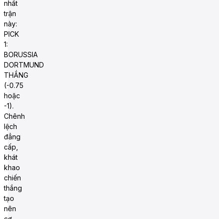
nhất
trận
này:
PICK
1:
BORUSSIA
DORTMUND
THẮNG
(-0.75
hoặc
-1).
Chênh
lệch
đẳng
cấp,
khát
khao
chiến
thắng
tạo
nên
cơ