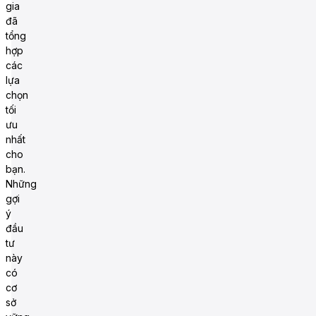
gia
đã
tổng
hợp
các
lựa
chọn
tối
ưu
nhất
cho
bạn.
Những
gợi
ý
đầu
tư
này
có
cơ
sở