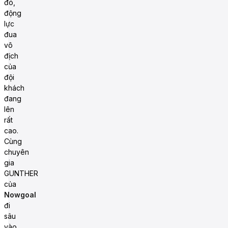
đó,
động
lực
đua
vô
địch
của
đội
khách
đang
lên
rất
cao.
Cùng
chuyên
gia
GUNTHER
của
Nowgoal
đi
sâu
vào