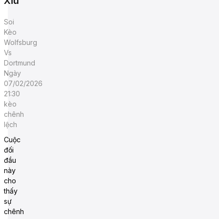
Xỉu
Soi
Kèo
Wolfsburg
Vs
Dortmund
Ngày
07/02/2026
21:30
kèo
chênh
lệch
Cuộc
đối
đầu
này
cho
thấy
sự
chênh