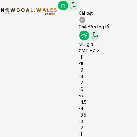
Cài đặt
Chế độ sáng tối
Múi giờ
GMT +7
-11
-10
-9
-8
-7
-6
-5
-4.5
-4
-3.5
-3
-2
-1