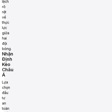
lệch
rõ
rệt
về
thực
lực
giữa
hai
đội
bóng.
Nhận
Định
Kèo
Châu
Á
Lựa
chọn
đầu
tư
an
toàn