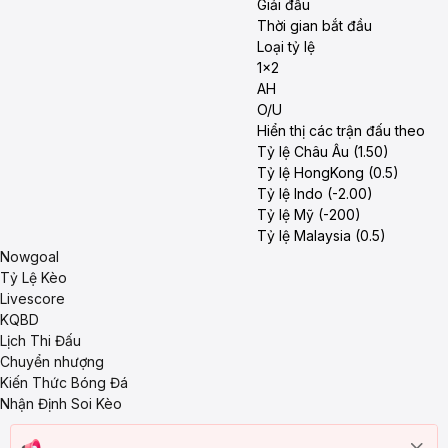
Giải đấu
Thời gian bắt đầu
Loại tỷ lệ
1x2
AH
O/U
Hiển thị các trận đấu theo
Tỷ lệ Châu Âu (1.50)
Tỷ lệ HongKong (0.5)
Tỷ lệ Indo (-2.00)
Tỷ lệ Mỹ (-200)
Tỷ lệ Malaysia (0.5)
Nowgoal
Tỷ Lệ Kèo
Livescore
KQBD
Lịch Thi Đấu
Chuyển nhượng
Kiến Thức Bóng Đá
Nhận Định Soi Kèo