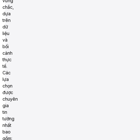
vững
chắc,
dựa
trên
dữ
liệu
và
bối
cảnh
thực
tế.
Các
lựa
chọn
được
chuyên
gia
tin
tưởng
nhất
bao
gồm: