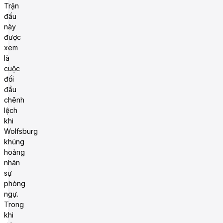
Trận
đấu
này
được
xem
là
cuộc
đối
đầu
chênh
lệch
khi
Wolfsburg
khủng
hoảng
nhân
sự
phòng
ngự.
Trong
khi