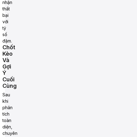
nhận
thất
bại
với
tỷ
số
đậm.
Chốt
Kèo
Và
Gợi
Ý
Cuối
Cùng
Sau
khi
phân
tích
toàn
diện,
chuyên