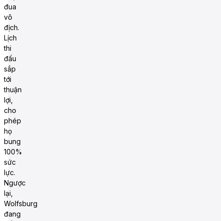
đua
vô
địch.
Lịch
thi
đấu
sắp
tới
thuận
lợi,
cho
phép
họ
bung
100%
sức
lực.
Ngược
lại,
Wolfsburg
đang