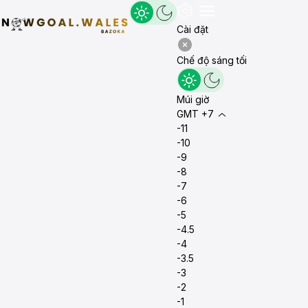
Cài đặt
Chế độ sáng tối
Múi giờ
GMT +7
-11
-10
-9
-8
-7
-6
-5
-4.5
-4
-3.5
-3
-2
-1