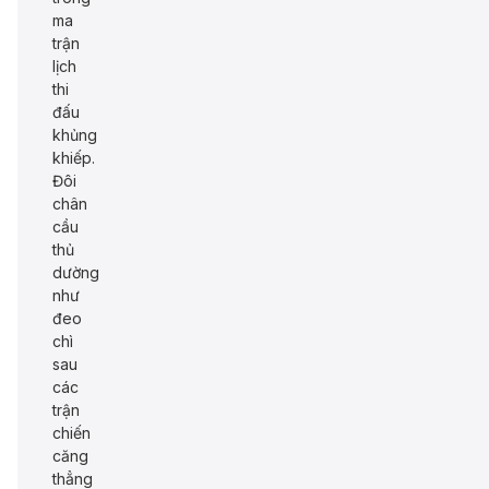
ma
trận
lịch
thi
đấu
khủng
khiếp.
Đôi
chân
cầu
thủ
dường
như
đeo
chì
sau
các
trận
chiến
căng
thẳng