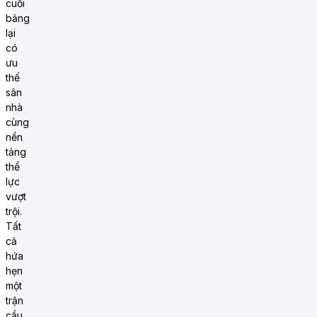
cuối
bảng
lại
có
ưu
thế
sân
nhà
cùng
nền
tảng
thể
lực
vượt
trội.
Tất
cả
hứa
hẹn
một
trận
cầu