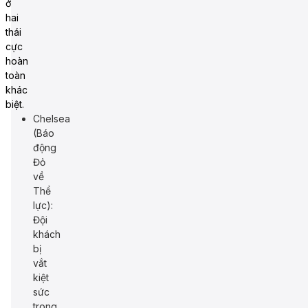
ở
hai
thái
cực
hoàn
toàn
khác
biệt.
Chelsea
(Báo
động
Đỏ
về
Thể
lực):
Đội
khách
bị
vắt
kiệt
sức
trong