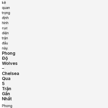
kê
quan
trọng
định
hình
cục
diện
trận
đấu
này.
Phong
Độ
Wolves
–
Chelsea
Qua
5
Trận
Gần
Nhất
Phong