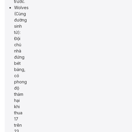
trước.
Wolves
(Cùng
đường
sinh
tử):
Đội
chủ
nhà
đứng
bét
bảng,
có
phong
độ
thảm
hại
khi
thua
17
trên
23