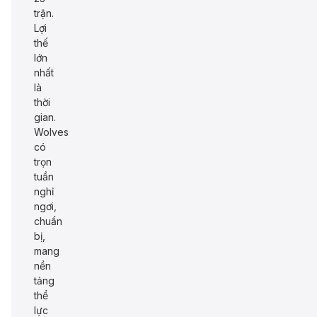
trận.
Lợi
thế
lớn
nhất
là
thời
gian.
Wolves
có
trọn
tuần
nghỉ
ngơi,
chuẩn
bị,
mang
nền
tảng
thể
lực