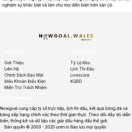
nghiệm sự khác biệt và làm chủ mọi diễn biến trên sân cỏ.
Về chúng tôi
Trang Hữu Ích
Giới Thiệu
Tỷ Lệ Kèo
Liên Hệ
Lịch Thi Đấu
Chính Sách Bảo Mật
Livescore
Điều Khoản Điều Kiện
KQBD
Miễn Trừ Trách Nhiệm
Giới Thiệu Nowgoal
Nowgoal cung cấp tỷ số trực tiếp, lịch thi đấu, kết quả bóng đá và
bảng xếp hạng chính xác theo thời gian thực. Theo dõi đầy đủ diễn
biến, thống kê và dữ liệu các giải đấu hàng đầu thế giới.
Bản quyền © 2003 - 2025 uren.io Bảo lưu mọi quyền.