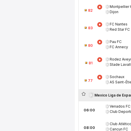
82
'
Dijon
FC Nantes
83
'
Red Star FC
Pau FC
80
'
FC Annecy
Rodez Avey
81
'
Sochaux
77
'
AS Saint-Ét
Mexico Liga de Exp
06:00
08:00
Cancun FC