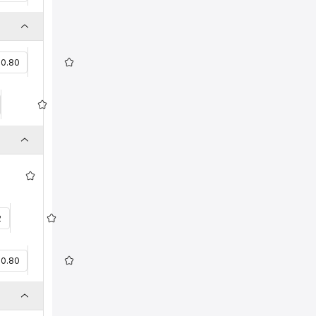
0.80
2
0.80