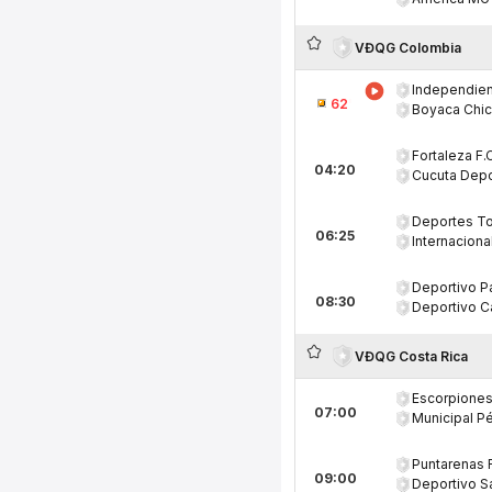
VĐQG Colombia
62
'
Boyaca Chi
Fortaleza F.
04:20
Cucuta Depo
Deportes To
06:25
Deportivo P
08:30
Deportivo Ca
VĐQG Costa Rica
07:00
Puntarenas 
09:00