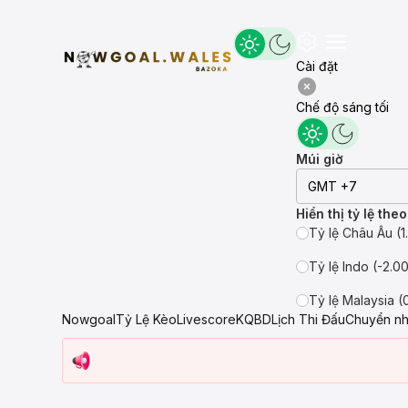
Cài đặt
Chế độ sáng tối
Múi giờ
GMT +7
Hiển thị tỷ lệ theo
Tỷ lệ Châu Âu (1
Tỷ lệ Indo (-2.0
Tỷ lệ Malaysia (
Nowgoal
Tỷ Lệ Kèo
Livescore
KQBD
Lịch Thi Đấu
Chuyển n