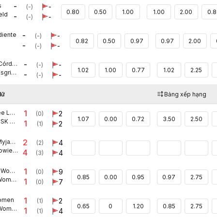
-
s
-
(-)
0.80
0.50
1.00
1.00
2.00
0.8
eld
-
-
(-)
-
diente
-
(-)
0.82
0.50
0.97
0.97
2.00
-
-
(-)
-
Instituto de Córdoba
-
(-)
1.02
1.00
0.77
1.02
2.25
Gimnasia y Esgrima de Mendoza
-
-
(-)
Nữ
Bảng xếp hạng
1
Oud Heverlee Leuven Women
2
(0)
1.07
0.00
0.72
3.50
2.50
Fenerbahce SK Women
1
2
(1)
2
TJ Spartak Myjava Women
4
(2)
Czarni Sosnowiec Women
4
4
(3)
1
Slavia Praha Women
9
(0)
0.85
0.00
0.95
0.97
2.75
Brondby IF Women
1
7
(0)
1
omen
2
(1)
0.65
0
1.20
0.85
2.75
Hammarby Women
1
4
(1)