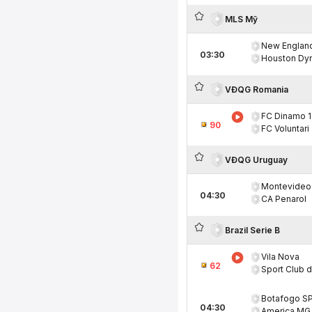
MLS Mỹ
03:30
Houston Dy
VĐQG Romania
FC Dinamo 
90
'
FC Voluntari
VĐQG Uruguay
04:30
CA Penarol
Brazil Serie B
Vila Nova
62
'
Botafogo S
04:30
America MG