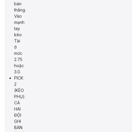
bàn
thắng.
Vào
mạnh
tay
kèo
Tài
ở
mức
2.75
hoặc
3.0.
PICK
2
(KÈO
PHỤ):
CẢ
HAI
ĐỘI
GHI
BÀN