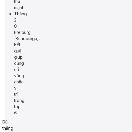
thủ
mạnh.
Thắng
2-
0
Freiburg
(Bundesliga):
Kết
quả
giúp
củng
cố
vững
chắc
vị
trí
trong
top
6.
Dù
thắng