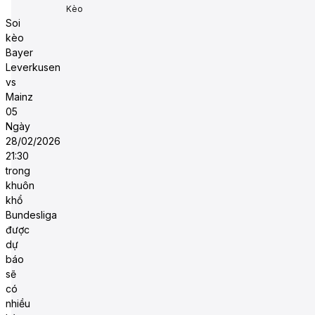
Kèo
Soi
kèo
Bayer
Leverkusen
vs
Mainz
05
Ngày
28/02/2026
21:30
trong
khuôn
khổ
Bundesliga
được
dự
báo
sẽ
có
nhiều