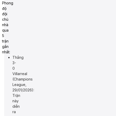
Phong
độ
đội
chủ
nhà
qua
5
trận
gần
nhất:
Thắng
3-
0
Villarreal
(Champions
League,
29/01/2026):
Trận
này
diễn
ra