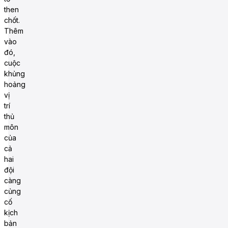
then
chốt.
Thêm
vào
đó,
cuộc
khủng
hoảng
vị
trí
thủ
môn
của
cả
hai
đội
càng
củng
cố
kịch
bản