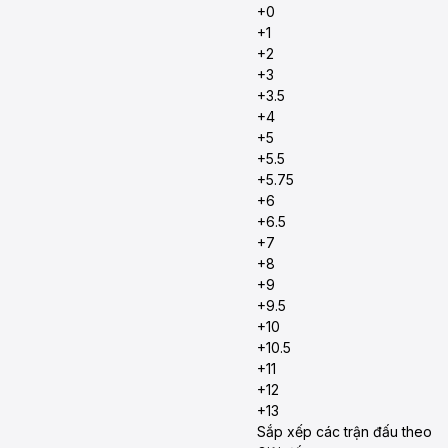
+0
+1
+2
+3
+3.5
+4
+5
+5.5
+5.75
+6
+6.5
+7
+8
+9
+9.5
+10
+10.5
+11
+12
+13
Sắp xếp các trận đấu theo