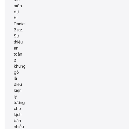
môn
dự
bị
Daniel
Batz.
Sự
thiếu
an
toàn
ở
khung
gỗ
là
điều
kiện
lý
tưởng
cho
kịch
bản
nhiều