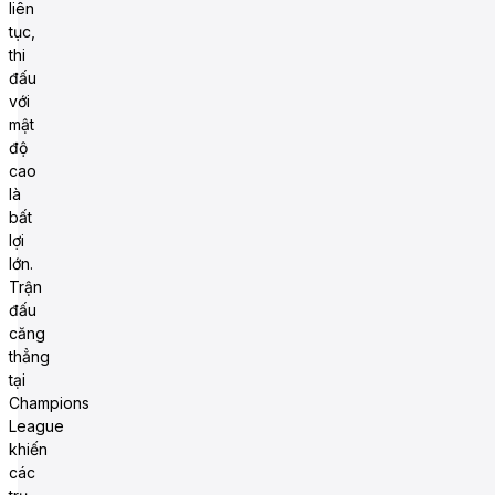
liên
tục,
thi
đấu
với
mật
độ
cao
là
bất
lợi
lớn.
Trận
đấu
căng
thẳng
tại
Champions
League
khiến
các