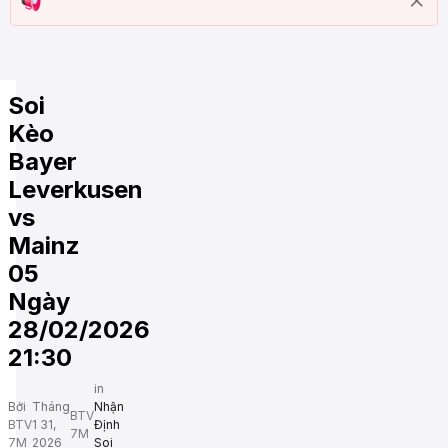
Soi
Kèo
Bayer
Leverkusen
vs
Mainz
05
Ngày
28/02/2026
21:30
in
Bởi
Tháng
Nhận
BTV
BTV
1 31,
Định
7M
7M
2026
Soi