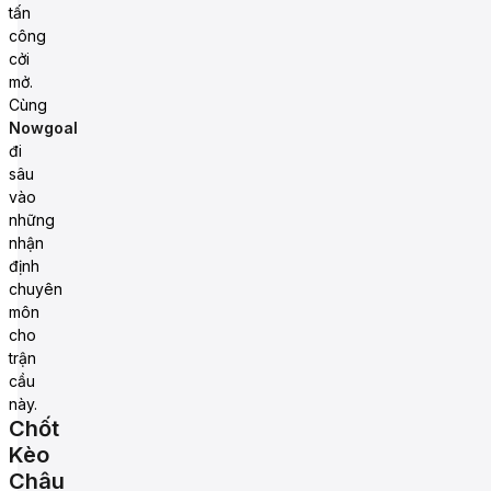
tấn
công
cởi
mở.
Cùng
Nowgoal
đi
sâu
vào
những
nhận
định
chuyên
môn
cho
trận
cầu
này.
Chốt
Kèo
Châu