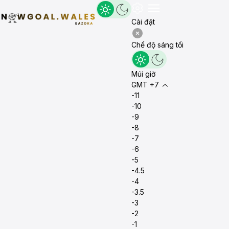
Cài đặt
Chế độ sáng tối
Múi giờ
GMT +7
-11
-10
-9
-8
-7
-6
-5
-4.5
-4
-3.5
-3
-2
-1