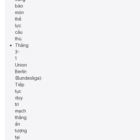
bào
mòn
thể
lực
cầu
thủ.
Thắng
3-
1
Union
Berlin
(Bundesliga):
Tiếp
tục
duy
trì
mạch
thắng
ấn
tượng
tại