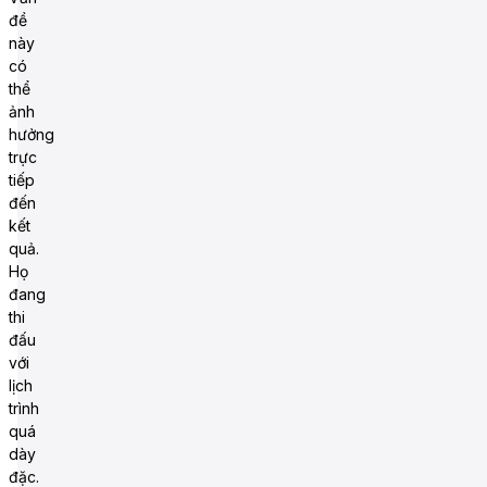
đề
này
có
thể
ảnh
hưởng
trực
tiếp
đến
kết
quả.
Họ
đang
thi
đấu
với
lịch
trình
quá
dày
đặc.