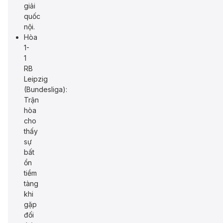
giải
quốc
nội.
Hòa
1-
1
RB
Leipzig
(Bundesliga):
Trận
hòa
cho
thấy
sự
bất
ổn
tiềm
tàng
khi
gặp
đối