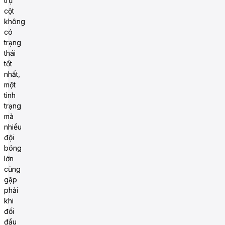
trụ
cột
không
có
trạng
thái
tốt
nhất,
một
tình
trạng
mà
nhiều
đội
bóng
lớn
cũng
gặp
phải
khi
đối
đầu